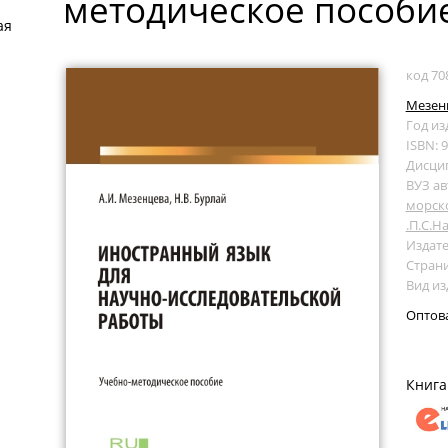
методическое пособие
ая
код 70
Мезенц
Год из
ISBN: 
Дисци
ВУЗ ав
морск
.П.С.Н
Издате
Страни
Вид из
Оптов
Книга