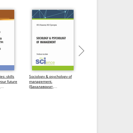
es: skills
Sociology & psychology of
Professional Discourse in
your future
management.
Energy Business. Vocabula
я
(Бакалавриат,
and Speaking. Английски
к и...
Магистратура). Учебное
язык. (Бакалавриат,...
пособие.