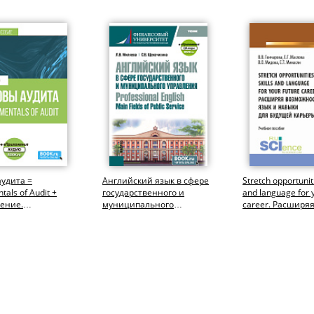
удита =
Английский язык в сфере
Stretch opportuniti
als of Audit +
государственного и
and language for 
ение.
муниципального
career. Расширя
риат). Учебное
управления = Professional
возможности: язы
English: Main...