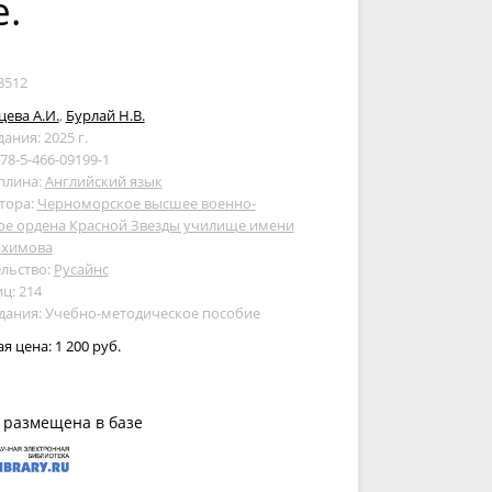
.
8512
ева А.И.
,
Бурлай Н.В.
дания: 2025 г.
978-5-466-09199-1
плина:
Английский язык
тора:
Черноморское высшее военно-
ое ордена Красной Звезды училище имени
ахимова
льство:
Русайнс
ц: 214
дания: Учебно-методическое пособие
ая цена:
1 200 руб.
 размещена в базе