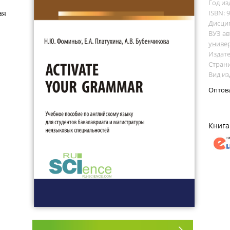
Год из
ая
ISBN: 
Дисци
ВУЗ ав
универ
Издате
Страни
Вид из
Оптов
Книга