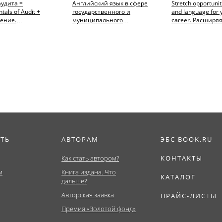
удита =
Английский язык в сфере
Stretch opportuniti
als of Audit +
государственного и
and language for 
ение.
муниципального
career. Расширя
риат). Учебное
управления = Professional
возможности: язы
English: Main...
ИТЬ
АВТОРАМ
ЭБС BOOK.RU
Как стать автором?
КОНТАКТЫ
м
Книга издана. Что
КАТАЛОГ
дальше?
Авторская заявка
ПРАЙС-ЛИСТЫ
Премия «Золотой фонд»