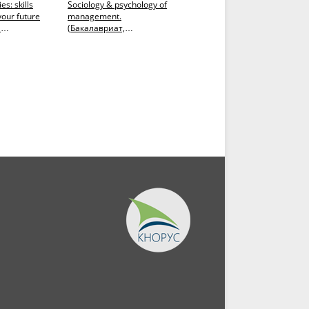
es: skills
Sociology & psychology of
Professional Discourse in
your future
management.
Energy Business. Vocabula
я
(Бакалавриат,
and Speaking. Английски
к и...
Магистратура). Учебное
язык. (Бакалавриат,...
пособие.