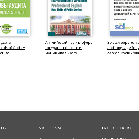
удита =
Английский язык в сфере
Stretch opportuniti
als of Audit +
государственного и
and language for 
ение.
муниципального
career. Расширя
риат). Учебное
управления = Professional
возможности: язы
English: Main...
ИТЬ
АВТОРАМ
ЭБС BOOK.RU