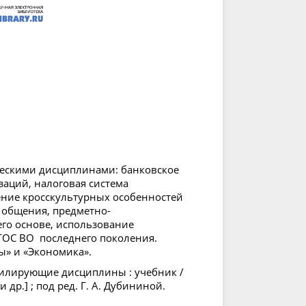
ческими дисциплинами: банковское
аций, налоговая система
дение кросскультурных особенностей
общения, предметно-
го основе, использование
ФГОС ВО последнего поколения.
ы» и «Экономика».
филирующие дисциплины : учебник /
и др.] ; под ред. Г. А. Дубининой.