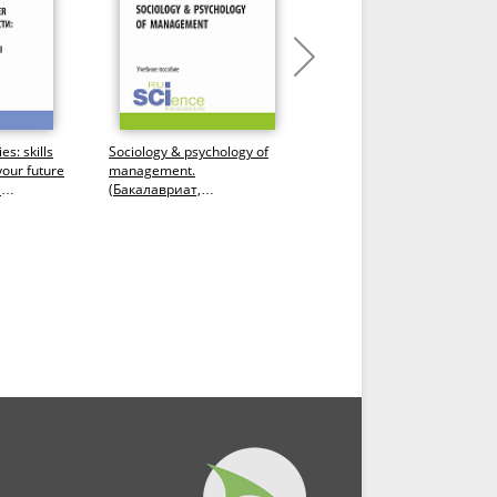
es: skills
Sociology & psychology of
Professional Discourse in
your future
management.
Energy Business. Vocabula
я
(Бакалавриат,
and Speaking. Английски
к и...
Магистратура). Учебное
язык. (Бакалавриат,...
пособие.