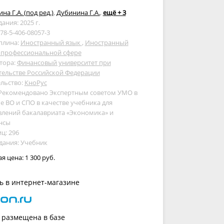
на Г.А. (под ред.)
,
Дубинина Г.А.
,
ещё + 3
дания: 2025 г.
978-5-406-08057-3
плина:
Иностранный язык
,
Иностранный
в профессиональной сфере
тора:
Финансовый университет при
тельстве Российской Федерации
льство:
КноРус
 Рекомендовано Экспертным советом УМО в
е ВО и СПО в качестве учебника для
влений бакалавриата «Экономика» и
нсы
ц: 296
дания: Учебник
ая цена:
1 300 руб.
ь в интернет-магазине
 размещена в базе