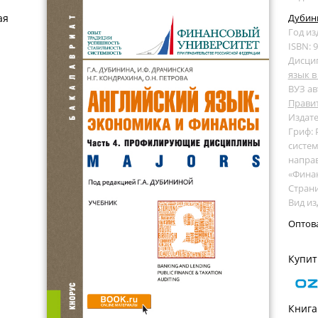
ая
Дубини
Год из
ISBN: 
Дисци
язык 
ВУЗ ав
Прави
Издате
Гриф:
систем
напра
«Фина
Страни
Вид из
Оптов
Купит
Книга