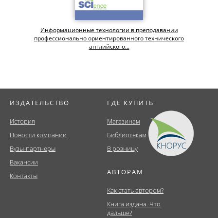
Информационные технологии в преподавании
профессионально ориентированного технического
английского...
ИЗДАТЕЛЬСТВО
ГДЕ КУПИТЬ
История
Магазинам
Новости компании
Библиотекам
Вузы-партнеры
В розницу
Вакансии
АВТОРАМ
Контакты
Как стать автором?
Книга издана. Что
дальше?