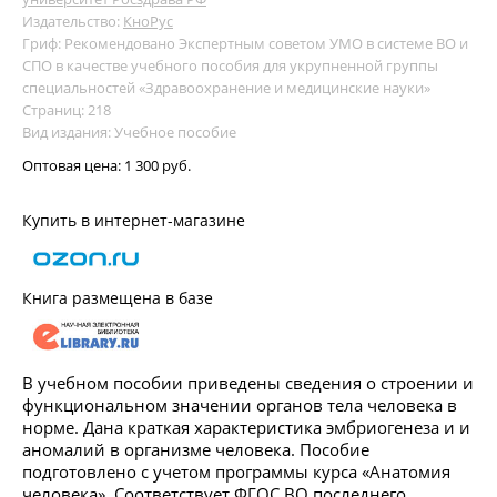
Издательство:
КноРус
Гриф: Рекомендовано Экспертным советом УМО в системе ВО и
СПО в качестве учебного пособия для укрупненной группы
специальностей «Здравоохранение и медицинские науки»
Страниц: 218
Вид издания: Учебное пособие
Оптовая цена:
1 300 руб.
Купить в интернет-магазине
Книга размещена в базе
В учебном пособии приведены сведения о строении и
функциональном значении органов тела человека в
норме. Дана краткая характеристика эмбриогенеза и и
аномалий в организме человека. Пособие
подготовлено с учетом программы курса «Анатомия
человека». Соответствует ФГОС ВО последнего