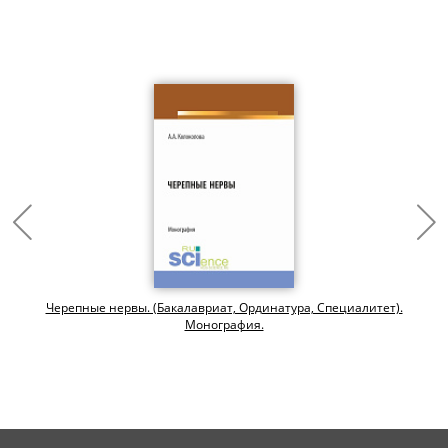
Черепные нервы. (Бакалавриат, Ординатура, Специалитет).
Монография.