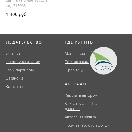
ISBN: 978-5-466-10952-8
код 715986
1 400 руб.
ИЗДАТЕЛЬСТВО
ГДЕ КУПИТЬ
История
Магазинам
Новости компании
Библиотекам
Вузы-партнеры
В розницу
Вакансии
АВТОРАМ
Контакты
Как стать автором?
Книга издана. Что
дальше?
Авторская заявка
Премия «Золотой фонд»