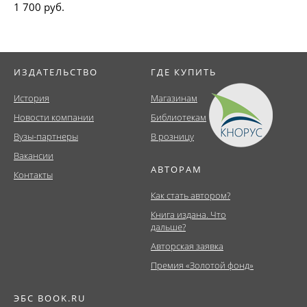
1 700 руб.
ИЗДАТЕЛЬСТВО
ГДЕ КУПИТЬ
История
Магазинам
Новости компании
Библиотекам
Вузы-партнеры
В розницу
Вакансии
АВТОРАМ
Контакты
Как стать автором?
Книга издана. Что
дальше?
Авторская заявка
Премия «Золотой фонд»
ЭБС BOOK.RU