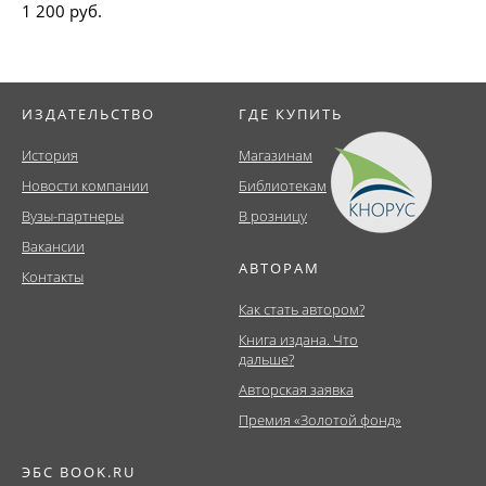
1 200 руб.
ИЗДАТЕЛЬСТВО
ГДЕ КУПИТЬ
История
Магазинам
Новости компании
Библиотекам
Вузы-партнеры
В розницу
Вакансии
АВТОРАМ
Контакты
Как стать автором?
Книга издана. Что
дальше?
Авторская заявка
Премия «Золотой фонд»
ЭБС BOOK.RU