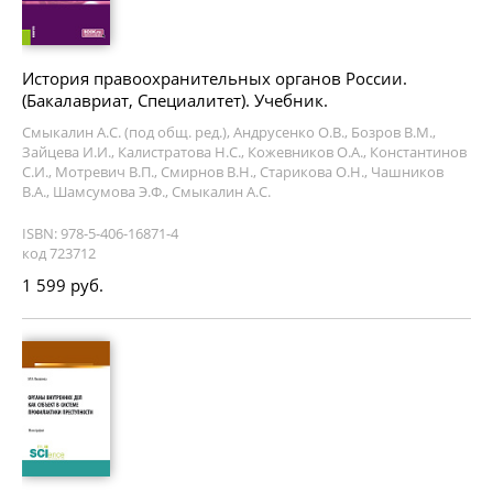
История правоохранительных органов России.
(Бакалавриат, Специалитет). Учебник.
Смыкалин А.С. (под общ. ред.), Андрусенко О.В., Бозров В.М.,
Зайцева И.И., Калистратова Н.С., Кожевников О.А., Константинов
С.И., Мотревич В.П., Смирнов В.Н., Старикова О.Н., Чашников
В.А., Шамсумова Э.Ф., Смыкалин А.С.
ISBN: 978-5-406-16871-4
код 723712
1 599 руб.