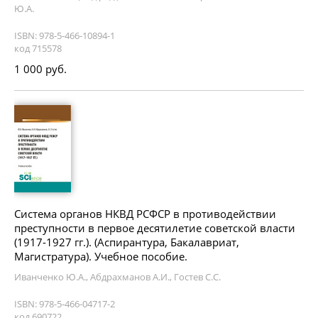
Ю.А.
ISBN: 978-5-466-10894-1
код 715578
1 000 руб.
Система органов НКВД РСФСР в противодействии
преступности в первое десятилетие советской власти
(1917-1927 гг.). (Аспирантура, Бакалавриат,
Магистратура). Учебное пособие.
Иванченко Ю.А., Абдрахманов А.И., Гостев С.С.
ISBN: 978-5-466-04717-2
код 690722