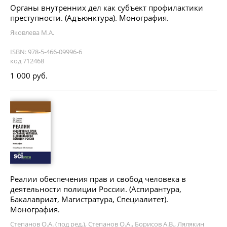
Органы внутренних дел как субъект профилактики
преступности. (Адъюнктура). Монография.
Яковлева М.А.
ISBN: 978-5-466-09996-6
код 712468
1 000 руб.
Реалии обеспечения прав и свобод человека в
деятельности полиции России. (Аспирантура,
Бакалавриат, Магистратура, Специалитет).
Монография.
Степанов О.А. (под ред.), Степанов О.А., Борисов А.В., Лялякин