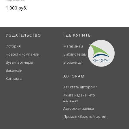
1 000 руб.
ИЗДАТЕЛЬСТВО
ГДЕ КУПИТЬ
История
Магазинам
Новости компании
Библиотекам
Вузы-партнеры
В розницу
Вакансии
АВТОРАМ
Контакты
Как стать автором?
Книга издана. Что
дальше?
Авторская заявка
Премия «Золотой фонд»