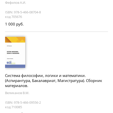
Фефилов А.И.
ISBN: 978-5-466-08704-8
код 705676
1 000 руб.
Система философии, логики и математики.
(Аспирантура, Бакалавриат, Магистратура). Сборник
материалов.
Великанов В.М.
ISBN: 978-5-466-09556-2
код 710085