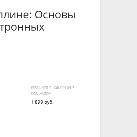
плине: Основы
ктронных
ISBN: 978-5-406-09164-7
код 642894
1 899 руб.