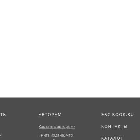
ИТЬ
АВТОРАМ
ЭБС BOOK.RU
Как стать автором?
КОНТАКТЫ
м
Книга издана. Что
КАТАЛОГ