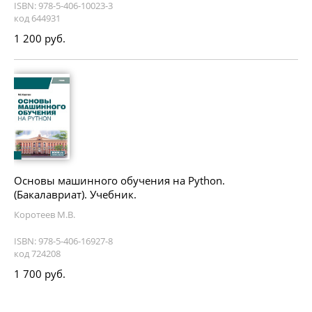
ISBN: 978-5-406-10023-3
код 644931
1 200 руб.
Основы машинного обучения на Python.
(Бакалавриат). Учебник.
Коротеев М.В.
ISBN: 978-5-406-16927-8
код 724208
1 700 руб.