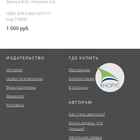
Ериков В.М., Никулин А.А.
ISBN: 978-5-466-09717-7
код 710995
1 000 руб.
ИЗДАТЕЛЬСТВО
ГДЕ КУПИТЬ
История
Магазинам
Новости компании
Библиотекам
Вузы-партнеры
В розницу
Вакансии
АВТОРАМ
Контакты
Как стать автором?
Книга издана. Что
дальше?
Авторская заявка