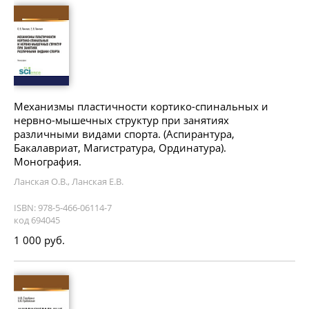
Механизмы пластичности кортико-спинальных и
нервно-мышечных структур при занятиях
различными видами спорта. (Аспирантура,
Бакалавриат, Магистратура, Ординатура).
Монография.
Ланская О.В., Ланская Е.В.
ISBN: 978-5-466-06114-7
код 694045
1 000 руб.