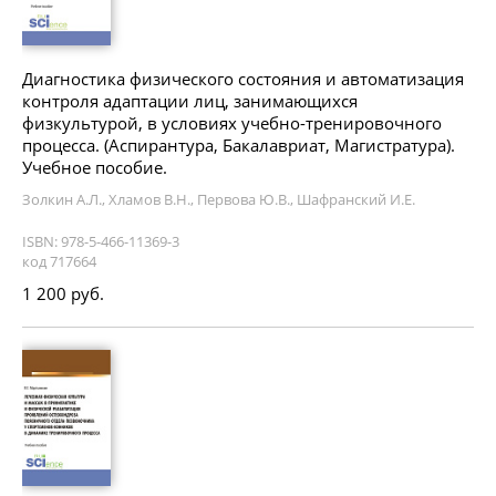
Диагностика физического состояния и автоматизация
контроля адаптации лиц, занимающихся
физкультурой, в условиях учебно-тренировочного
процесса. (Аспирантура, Бакалавриат, Магистратура).
Учебное пособие.
Золкин А.Л., Хламов В.Н., Первова Ю.В., Шафранский И.Е.
ISBN: 978-5-466-11369-3
код 717664
1 200 руб.