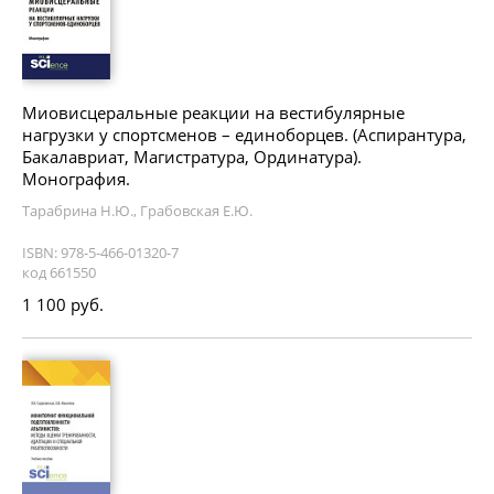
Миовисцеральные реакции на вестибулярные
нагрузки у спортсменов – единоборцев. (Аспирантура,
Бакалавриат, Магистратура, Ординатура).
Монография.
Тарабрина Н.Ю., Грабовская Е.Ю.
ISBN: 978-5-466-01320-7
код 661550
1 100 руб.