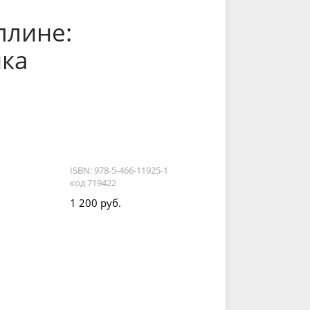
плине:
ка
ISBN: 978-5-466-11925-1
код 719422
1 200 руб.