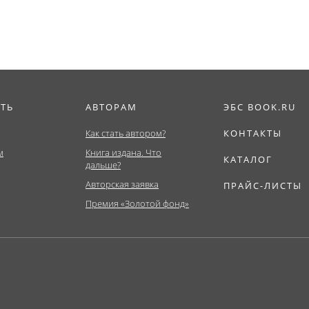
ИТЬ
АВТОРАМ
ЭБС BOOK.RU
Как стать автором?
КОНТАКТЫ
м
Книга издана. Что
КАТАЛОГ
дальше?
Авторская заявка
ПРАЙС-ЛИСТЫ
Премия «Золотой фонд»