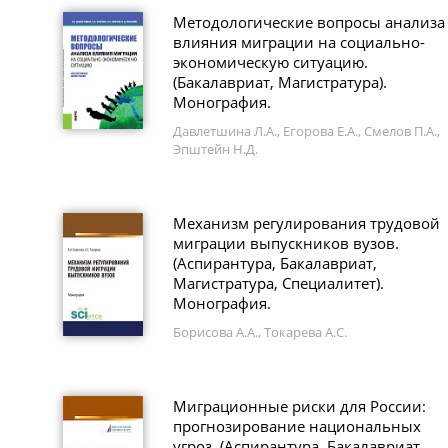
Методологические вопросы анализа
влияния миграции на социально-
экономическую ситуацию.
(Бакалавриат, Магистратура).
Монография.
Давлетшина Л.А., Егорова Е.А., Смелов П.А.,
Эпштейн Н.Д.
Механизм регулирования трудовой
миграции выпускников вузов.
(Аспирантура, Бакалавриат,
Магистратура, Специалитет).
Монография.
Борисова А.А., Токарева А.С.
Миграционные риски для России:
прогнозирование национальных
угроз. (Аспирантура, Бакалавриат,