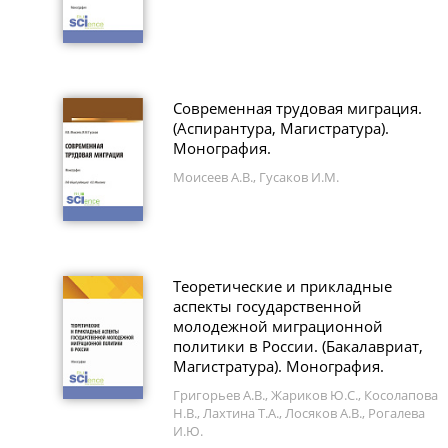
Современная трудовая миграция.
(Аспирантура, Магистратура).
Монография.
Моисеев А.В., Гусаков И.М.
Теоретические и прикладные
аспекты государственной
молодежной миграционной
политики в России. (Бакалавриат,
Магистратура). Монография.
Григорьев А.В., Жариков Ю.С., Косолапова
Н.В., Лахтина Т.А., Лосяков А.В., Рогалева
И.Ю.