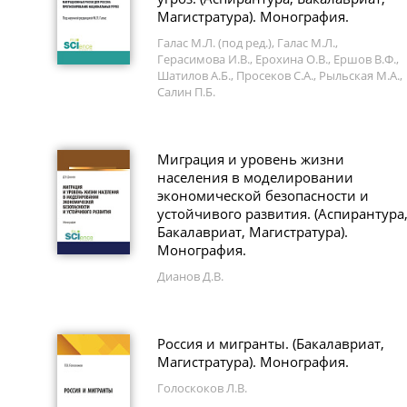
Магистратура). Монография.
Галас М.Л. (под ред.), Галас М.Л.,
Герасимова И.В., Ерохина О.В., Ершов В.Ф.,
Шатилов А.Б., Просеков С.А., Рыльская М.А.,
Салин П.Б.
Миграция и уровень жизни
населения в моделировании
экономической безопасности и
устойчивого развития. (Аспирантура
Бакалавриат, Магистратура).
Монография.
Дианов Д.В.
Россия и мигранты. (Бакалавриат,
Магистратура). Монография.
Голоскоков Л.В.