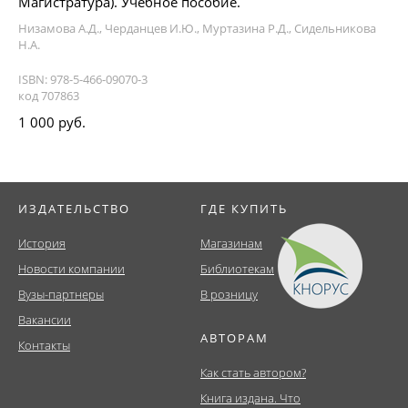
Магистратура). Учебное пособие.
Низамова А.Д., Черданцев И.Ю., Муртазина Р.Д., Сидельникова
Н.А.
ISBN: 978-5-466-09070-3
код 707863
1 000 руб.
ИЗДАТЕЛЬСТВО
ГДЕ КУПИТЬ
История
Магазинам
Новости компании
Библиотекам
Вузы-партнеры
В розницу
Вакансии
АВТОРАМ
Контакты
Как стать автором?
Книга издана. Что