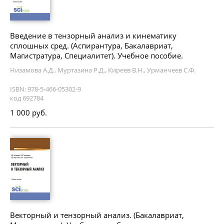
Введение в тензорный анализ и кинематику
сплошных сред. (Аспирантура, Бакалавриат,
Магистратура, Специалитет). Учебное пособие.
Низамова А.Д., Муртазина Р.Д., Киреев В.Н., Урманчеев С.Ф.
ISBN: 978-5-466-05302-9
код 692784
1 000 руб.
Векторный и тензорный анализ. (Бакалавриат,