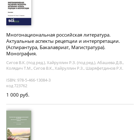
Многонациональная российская литература.
Актуальные аспекты рецепции и интерпретации.
(Аспирантура, Бакалавриат, Магистратура).
Монография.
Сигов В.К. (под ред.), Хайруллин Р.З. (под ред.), Абашева Д.В.,
Колядич Т.М., Сигов В.К., Хайруллин Р.З., Шаряфетдинов Р.Х.
ISBN: 978-5-466-13084-3
код 723762
1 000 руб.