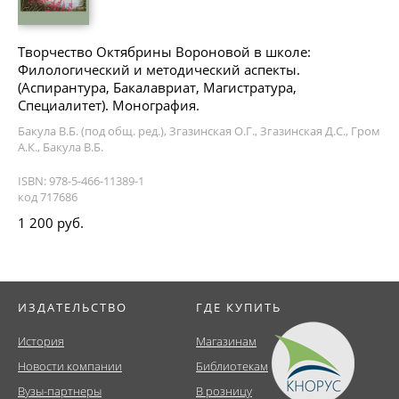
Творчество Октябрины Вороновой в школе:
Филологический и методический аспекты.
(Аспирантура, Бакалавриат, Магистратура,
Специалитет). Монография.
Бакула В.Б. (под общ. ред.), Згазинская О.Г., Згазинская Д.С., Гром
А.К., Бакула В.Б.
ISBN: 978-5-466-11389-1
код 717686
1 200 руб.
ИЗДАТЕЛЬСТВО
ГДЕ КУПИТЬ
История
Магазинам
Новости компании
Библиотекам
Вузы-партнеры
В розницу