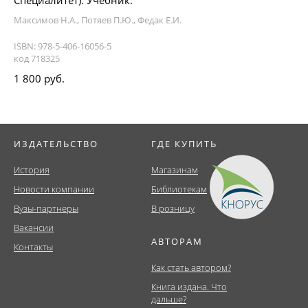
Специалитет). Учебник.
Максимов Н.А., Потяев П.Ю., Федак Е.И.
ISBN: 978-5-406-16056-5
код 718325
1 800 руб.
ИЗДАТЕЛЬСТВО
ГДЕ КУПИТЬ
История
Магазинам
Новости компании
Библиотекам
Вузы-партнеры
В розницу
Вакансии
АВТОРАМ
Контакты
Как стать автором?
Книга издана. Что
дальше?