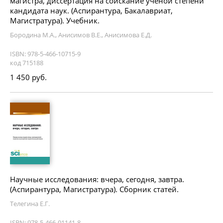
магистра, диссертация на соискание ученой степени
кандидата наук. (Аспирантура, Бакалавриат,
Магистратура). Учебник.
Бородина М.А., Анисимов В.Е., Анисимова Е.Д.
ISBN: 978-5-466-10715-9
код 715188
1 450 руб.
Научные исследования: вчера, сегодня, завтра.
(Аспирантура, Магистратура). Сборник статей.
Телегина Е.Г.
ISBN: 978-5-466-01141-8