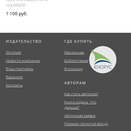
код 660235
1 100 руб.
ИЗДАТЕЛЬСТВО
ГДЕ КУПИТЬ
История
Магазинам
Новости компании
Библиотекам
Вузы-партнеры
В розницу
Вакансии
АВТОРАМ
Контакты
Как стать автором?
Книга издана. Что
дальше?
Авторская заявка
Премия «Золотой фонд»