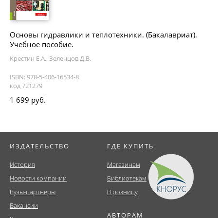
Основы гидравлики и теплотехники. (Бакалавриат).
Учебное пособие.
Крестин Е.А., Зеленцов Д.В.
ISBN: 978-5-406-16534-8
код 721279
1 699 руб.
ИЗДАТЕЛЬСТВО
ГДЕ КУПИТЬ
История
Магазинам
Новости компании
Библиотекам
Вузы-партнеры
В розницу
Вакансии
АВТОРАМ