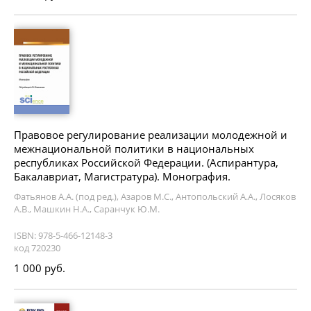
Правовое регулирование реализации молодежной и
межнациональной политики в национальных
республиках Российской Федерации. (Аспирантура,
Бакалавриат, Магистратура). Монография.
Фатьянов А.А. (под ред.), Азаров М.С., Антопольский А.А., Лосяков
А.В., Машкин Н.А., Саранчук Ю.М.
ISBN: 978-5-466-12148-3
код 720230
1 000 руб.