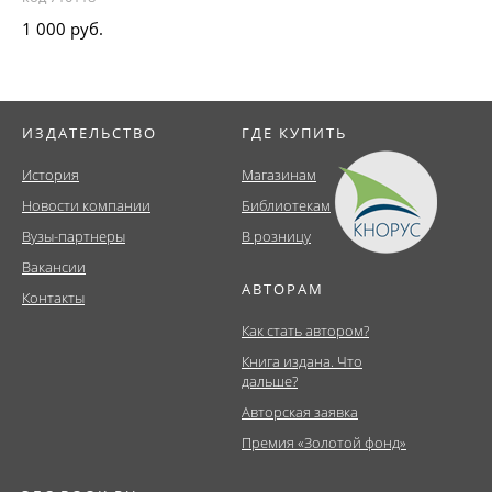
1 000 руб.
ИЗДАТЕЛЬСТВО
ГДЕ КУПИТЬ
История
Магазинам
Новости компании
Библиотекам
Вузы-партнеры
В розницу
Вакансии
АВТОРАМ
Контакты
Как стать автором?
Книга издана. Что
дальше?
Авторская заявка
Премия «Золотой фонд»