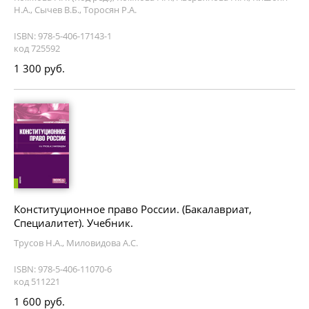
Н.А., Сычев В.Б., Торосян Р.А.
ISBN: 978-5-406-17143-1
код 725592
1 300 руб.
Конституционное право России. (Бакалавриат,
Специалитет). Учебник.
Трусов Н.А., Миловидова А.С.
ISBN: 978-5-406-11070-6
код 511221
1 600 руб.