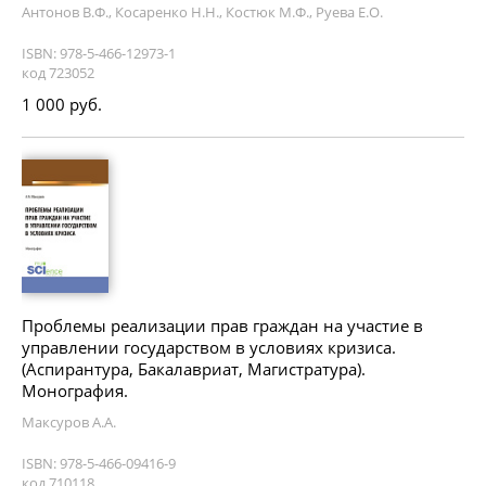
Антонов В.Ф., Косаренко Н.Н., Костюк М.Ф., Руева Е.О.
ISBN: 978-5-466-12973-1
код 723052
1 000 руб.
Проблемы реализации прав граждан на участие в
управлении государством в условиях кризиса.
(Аспирантура, Бакалавриат, Магистратура).
Монография.
Максуров А.А.
ISBN: 978-5-466-09416-9
код 710118