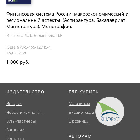
Финансовая система России: макроэкономический и
региональный аспекты. (Аспирантура, Бакалавриат,
Магистратура). Монография.
Игонина Л.Л., Болдырева Л.В.
ISBN: 978-5-466-12745-4
код 722728
1 000 руб.
ИЗДАТЕЛЬСТВО
ГДЕ КУПИТЬ
История
Магазинам
Новости компании
Библиотекам
Вузы-партнеры
В розницу
Вакансии
АВТОРАМ
Контакты