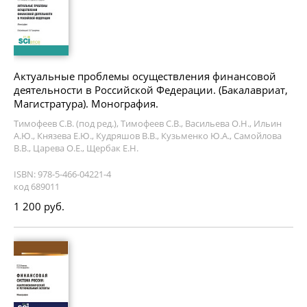
Актуальные проблемы осуществления финансовой
деятельности в Российской Федерации. (Бакалавриат,
Магистратура). Монография.
Тимофеев С.В. (под ред.), Тимофеев С.В., Васильева О.Н., Ильин
А.Ю., Князева Е.Ю., Кудряшов В.В., Кузьменко Ю.А., Самойлова
В.В., Царева О.Е., Щербак Е.Н.
ISBN: 978-5-466-04221-4
код 689011
1 200 руб.