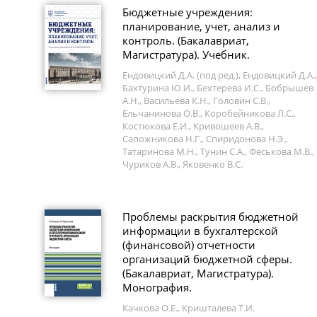
Бюджетные учреждения:
планирование, учет, анализ и
контроль. (Бакалавриат,
Магистратура). Учебник.
Ендовицкий Д.А. (под ред.), Ендовицкий Д.А.,
Бахтурина Ю.И., Бехтерева И.С., Бобрышев
А.Н., Васильева К.Н., Головин С.В.,
Ельчанинова О.В., Коробейникова Л.С.,
Костюкова Е.И., Кривошеев А.В.,
Сапожникова Н.Г., Спиридонова Н.Э.,
Татаринова М.Н., Тунин С.А., Феськова М.В.,
Чуриков А.В., Яковенко В.С.
Проблемы раскрытия бюджетной
информации в бухгалтерской
(финансовой) отчетности
организаций бюджетной сферы.
(Бакалавриат, Магистратура).
Монография.
Качкова О.Е., Кришталева Т.И.