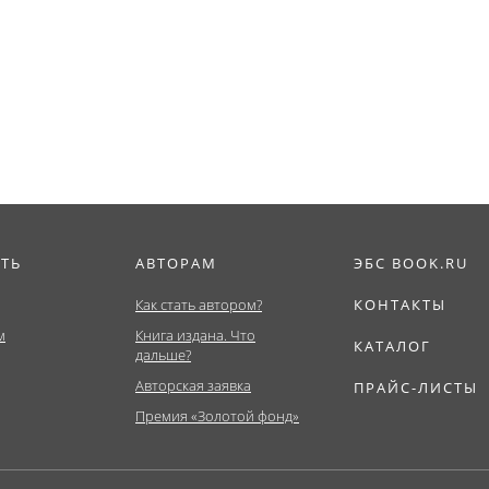
ИТЬ
АВТОРАМ
ЭБС BOOK.RU
Как стать автором?
КОНТАКТЫ
м
Книга издана. Что
КАТАЛОГ
дальше?
Авторская заявка
ПРАЙС-ЛИСТЫ
Премия «Золотой фонд»