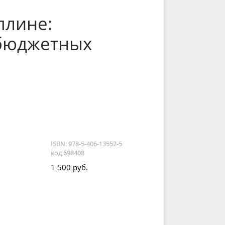
плине:
 бюджетных
ISBN: 978-5-406-13552-5
код 698408
1 500 руб.