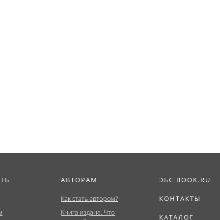
ИТЬ
АВТОРАМ
ЭБС BOOK.RU
Как стать автором?
КОНТАКТЫ
м
Книга издана. Что
КАТАЛОГ