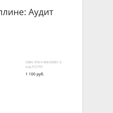
плине: Аудит
ISBN: 978-5-406-05061-3
код 512755
1 100 руб.