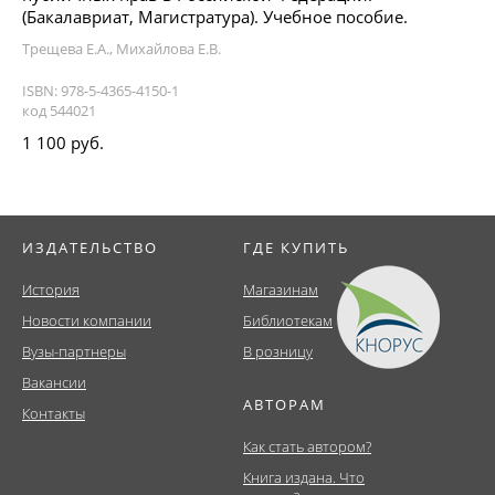
(Бакалавриат, Магистратура). Учебное пособие.
Трещева Е.А., Михайлова Е.В.
ISBN: 978-5-4365-4150-1
код 544021
1 100 руб.
ИЗДАТЕЛЬСТВО
ГДЕ КУПИТЬ
История
Магазинам
Новости компании
Библиотекам
Вузы-партнеры
В розницу
Вакансии
АВТОРАМ
Контакты
Как стать автором?
Книга издана. Что