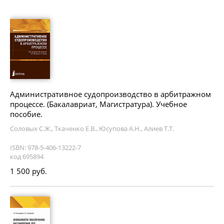
Административное судопроизводство в арбитражном
процессе. (Бакалавриат, Магистратура). Учебное
пособие.
Соловых С.Ж., Ткаченко Е.В., Юсупова А.Н., Алиев Т.Т.
ISBN: 978-5-406-13222-7
код 695894
1 500 руб.