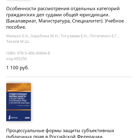
Особенности рассмотрения отдельных категорий
гражданских дел судами общей юрисдикции.
(Бакалавриат, Магистратура, Специалитет). Учебное
пособие.
Малько Е.А., Зарубина М.Н., Тогузаева Е.Н., Потапенко Е.Г.,
Текеев М.Ш.
ISBN: 978-5-466-06894-8
код 695256
1 100 руб.
Процессуальные формы защиты субъективных
публичных прав в Российской Федерации.