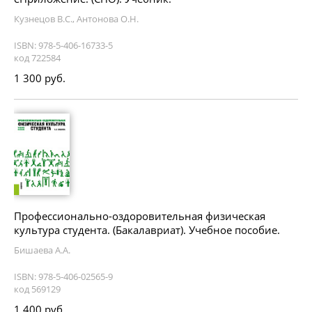
Кузнецов В.С., Антонова О.Н.
ISBN: 978-5-406-16733-5
код 722584
1 300 руб.
Профессионально-оздоровительная физическая
культура студента. (Бакалавриат). Учебное пособие.
Бишаева А.А.
ISBN: 978-5-406-02565-9
код 569129
1 400 руб.