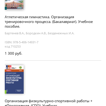
Атлетическая гимнастика. Организация
тренировочного процесса. (Бакалавриат). Учебное
пособие.
Бартенев В.А., Бородкин А.В., Безденежных И.А.
ISBN: 978-5-406-14931-7
код 710253
1 300 руб.
Организация физкультурно-спортивной работы +
еПриложение. (СПО). Учебник.