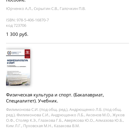
Юрченко А.Л., Скрыгин С.В., Галочкин П.В.
ISBN: 978-5-406-16870-7
код 723706
1 300 руб.
Физическая культура и спорт. (Бакалавриат,
Специалитет). Учебник.
Филимонова С.И. (под общ. ред.), Андрющенко Л.Б. (под общ.
ред.), Филимонова С.И., Андрющенко Л.Б., Аксенов М.О., Жуков
О.Ф., Столяр К.Э., Глазкова Г.Б., Аверясова Ю.О., Алмазова Ю.Б.,
Ким Л.Г., Пуховская М.Н., Казакова В.М.