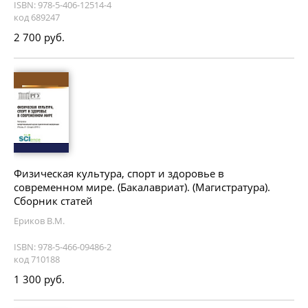
ISBN: 978-5-406-12514-4
код 689247
2 700 руб.
Физическая культура, спорт и здоровье в
современном мире. (Бакалавриат). (Магистратура).
Сборник статей
Ериков В.М.
ISBN: 978-5-466-09486-2
код 710188
1 300 руб.