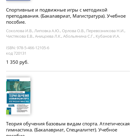
Спортивные и подвижные игры с методикой
преподавания. (Бакалавриат, Магистратура). Учебное
пособие.
Соколова И.В., Липовка А.Ю., Орлова О.В., Перевозникова Н.И.,
Чистякова Е.В., Аницоева Л.К., Абольянина С.Г., Кубанов И.А.
ISBN: 978-5-466-12105-6
код 720131
1 350 руб.
Теория обучения базовым видам спорта. Атлетическая
гимнастика. (Бакалавриат, Специалитет). Учебное
пособие.