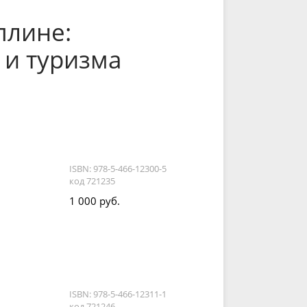
плине:
 и туризма
ISBN: 978-5-466-12300-5
код 721235
1 000 руб.
ISBN: 978-5-466-12311-1
код 721246