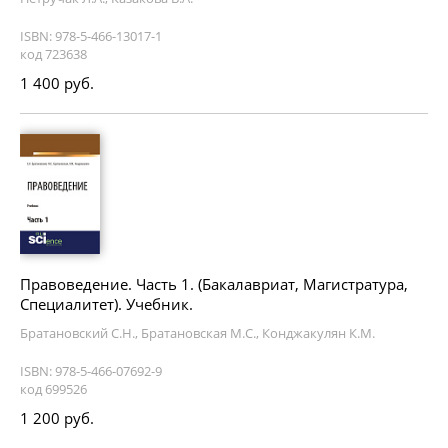
ISBN: 978-5-466-13017-1
код 723638
1 400 руб.
Правоведение. Часть 1. (Бакалавриат, Магистратура,
Специалитет). Учебник.
Братановский С.Н., Братановская М.С., Конджакулян К.М.
ISBN: 978-5-466-07692-9
код 699526
1 200 руб.