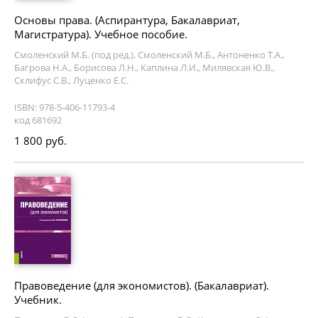
Основы права. (Аспирантура, Бакалавриат,
Магистратура). Учебное пособие.
Смоленский М.Б. (под ред.), Смоленский М.Б., Антоненко Т.А.,
Багрова Н.А., Борисова Л.Н., Каплина Л.И., Милявская Ю.В.,
Склифус С.В., Луценко Е.С.
ISBN: 978-5-406-11793-4
код 681692
1 800 руб.
Правоведение (для экономистов). (Бакалавриат).
Учебник.