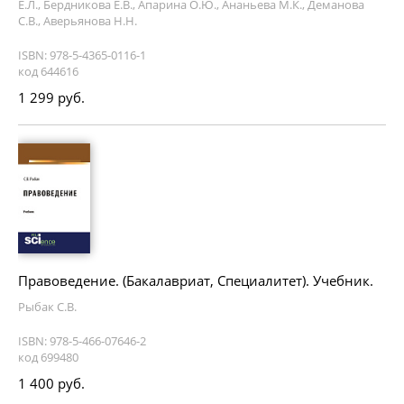
Е.Л., Бердникова Е.В., Апарина О.Ю., Ананьева М.К., Деманова
С.В., Аверьянова Н.Н.
ISBN: 978-5-4365-0116-1
код 644616
1 299 руб.
Правоведение. (Бакалавриат, Специалитет). Учебник.
Рыбак С.В.
ISBN: 978-5-466-07646-2
код 699480
1 400 руб.