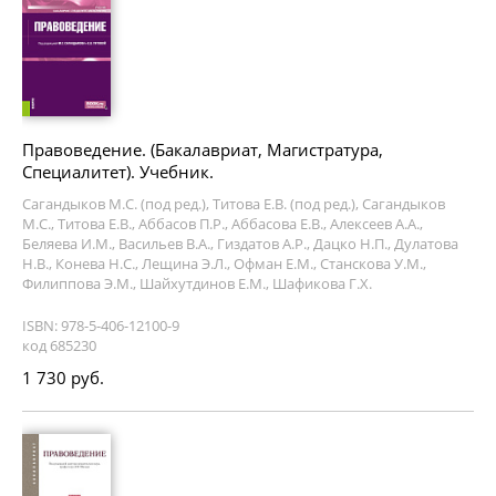
Правоведение. (Бакалавриат, Магистратура,
Специалитет). Учебник.
Сагандыков М.С. (под ред.), Титова Е.В. (под ред.), Сагандыков
М.С., Титова Е.В., Аббасов П.Р., Аббасова Е.В., Алексеев А.А.,
Беляева И.М., Васильев В.А., Гиздатов А.Р., Дацко Н.П., Дулатова
Н.В., Конева Н.С., Лещина Э.Л., Офман Е.М., Станскова У.М.,
Филиппова Э.М., Шайхутдинов Е.М., Шафикова Г.Х.
ISBN: 978-5-406-12100-9
код 685230
1 730 руб.