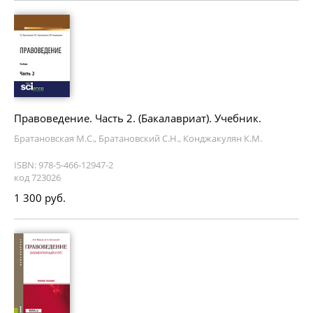
Правоведение. Часть 2. (Бакалавриат). Учебник.
Братановская М.С., Братановский С.Н., Конджакулян К.М.
ISBN: 978-5-466-12947-2
код 723026
1 300 руб.