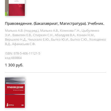
Правоведение. (Бакалавриат, Магистратура). Учебник.
Малько А.В. (под ред.), Малько А.В., Комкова Г.Н., Цыбуленко
З.И., Вавилин Е.В., Спиркин С.Н., Абалдуев В.А., Конин Н.М.,
Вершило Н.Д., Чмыхало Е.Ю., Бытко Ю.И., Бытко С.Ю., Холоденко
В.Д., Афанасьев С.Ф.
ISBN: 978-5-406-11121-5
код 669864
1 300 руб.