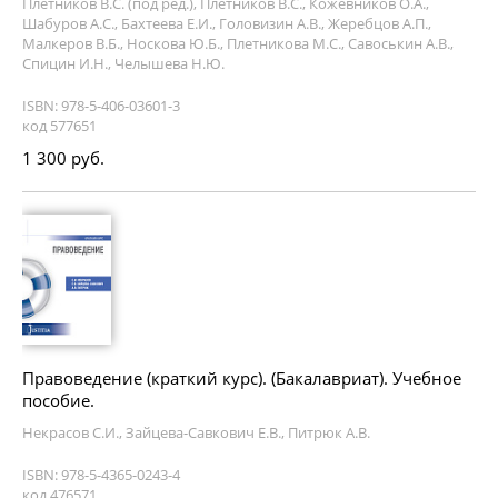
Плетников В.С. (под ред.), Плетников В.С., Кожевников О.А.,
Шабуров А.С., Бахтеева Е.И., Головизин А.В., Жеребцов А.П.,
Малкеров В.Б., Носкова Ю.Б., Плетникова М.С., Савоськин А.В.,
Спицин И.Н., Челышева Н.Ю.
ISBN: 978-5-406-03601-3
код 577651
1 300 руб.
Правоведение (краткий курс). (Бакалавриат). Учебное
пособие.
Некрасов С.И., Зайцева-Савкович Е.В., Питрюк А.В.
ISBN: 978-5-4365-0243-4
код 476571