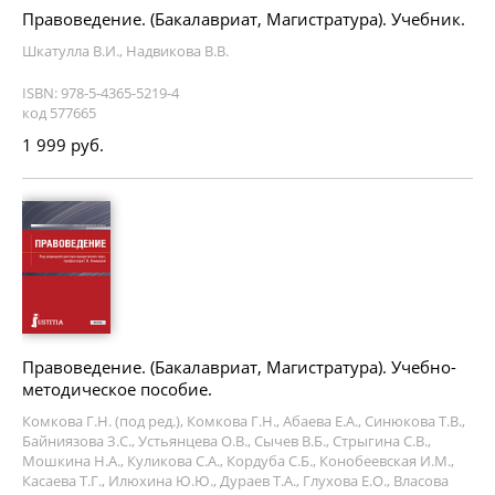
Правоведение. (Бакалавриат, Магистратура). Учебник.
Шкатулла В.И., Надвикова В.В.
ISBN: 978-5-4365-5219-4
код 577665
1 999 руб.
Правоведение. (Бакалавриат, Магистратура). Учебно-
методическое пособие.
Комкова Г.Н. (под ред.), Комкова Г.Н., Абаева Е.А., Синюкова Т.В.,
Байниязова З.С., Устьянцева О.В., Сычев В.Б., Стрыгина С.В.,
Мошкина Н.А., Куликова С.А., Кордуба С.Б., Конобеевская И.М.,
Касаева Т.Г., Илюхина Ю.Ю., Дураев Т.А., Глухова Е.О., Власова