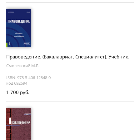
Правоведение. (Бакалавриат, Специалитет). Учебник.
Смоленский М.Б.
ISBN: 978-5-406-12848-0
код 692694
1 700 руб.