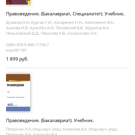
Правоведение. (Бакалавриат, Специалитет). Учебник.
Булаков О.Н, Курган Г.И., Косаренко Н.Н., Алексеенко В.А.,
Зыкова И.В., Кульбеч А.И., Лосевский В.В., Муратов В.А.,
Пеньковский Д.Д., Пешкова Х.В., Сморчкова Л.Н.
ISBN: 978-5-406-11734-7
код 681103
1 899 руб.
Правоведение. (Бакалавриат). Учебник.
Петручак Л.А. (под науч. ред.), Казакова В.А. (под науч. ред.),
Петручак Л.А., Казакова В.А.