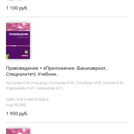
1 100 руб.
Правоведение + еПриложение. (Бакалавриат,
Специалитет). Учебник.
Купцова О.В. (под ред.), Купцова О.В., Гинзбург И.В., Нужин К.В.,
Уздимаева Н.И., Чиранова И.П.
ISBN: 978-5-406-07028-4
код 592365
1 950 руб.