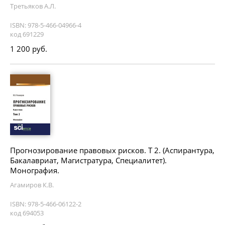
Третьяков А.Л.
ISBN: 978-5-466-04966-4
код 691229
1 200 руб.
Прогнозирование правовых рисков. Т 2. (Аспирантура,
Бакалавриат, Магистратура, Специалитет).
Монография.
Агамиров К.В.
ISBN: 978-5-466-06122-2
код 694053