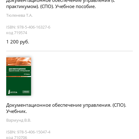
Документационное обеспечение управления (с
практикумом). (СПО). Учебное пособие.
Тюленева Т.А.
ISBN: 978-5-406-16327-6
код 719574
1 200 руб.
Документационное обеспечение управления. (СПО).
Учебник.
Вармунд В.В.
ISBN: 978-5-406-15047-4
код 710706