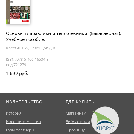
Основы гидравлики и теплотехники. (Бакалавриат).
Учебное пособие.
Крестин Е.А., Зеленцов Д.В.
ISBN: 978-5-406-16534-8
код 721279
1 699 руб.
ИЗДАТЕЛЬСТВО
ГДЕ КУПИТЬ
История
Магазинам
Новости компании
Библиотекам
Вузы-партнеры
В розницу