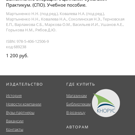
Практикум. (СПО). Учебное пособие.
Мартыненко Н.Н. (под ред.), Ковалева Н.А. (под ред.),
Мартыненко Н.Н., Ковалева Н.А., Соколинская Н.Э., Терновская
Е.П., Варламова С.Б., Маркова О.М., Васильев И.И., Ушанов А.Е.,
Горькова Н.М., Рябов Д.Ю.
ISBN: 978-5-406-12506-9
код 689238
1 200 руб.
ИЗДАТЕЛЬСТВО
ГДЕ КУПИТЬ
История
Магазинам
Новости компании
Библиотекам
Вузы-партнеры
В розницу
Вакансии
АВТОРАМ
Контакты