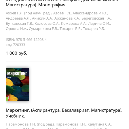
Магистратура). Монография.
Азоев Г.Л. (под науч. ред.), Азоев Г.Л., Александрова И.Ю.,
Андреева А.Л., Аникин А.А., Аржанова К.А., Береговская Т.А.,
Бутковская Г.В., Колосова О.А., Комарова А.А., Ларина О.И.,
Орлова Н.А., Сумарокова Е.В., Токарев Б.Е., Токарев Р.Б.
ISBN: 978-5-466-12208-4
код 720333
1 000 руб.
Маркетинг. (Аспирантура, Бакалавриат, Магистратура).
Учебник.
Парамонова Т.Н. (под ред.), Парамонова Т.Н., Калугина С.А.,