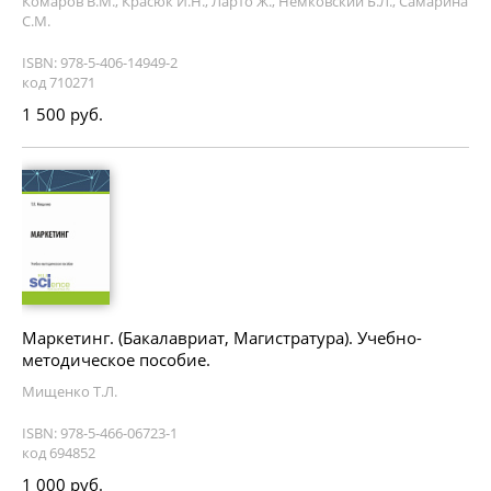
Комаров В.М., Красюк И.Н., Ларто Ж., Немковский Б.Л., Самарина
С.М.
ISBN: 978-5-406-14949-2
код 710271
1 500 руб.
Маркетинг. (Бакалавриат, Магистратура). Учебно-
методическое пособие.
Мищенко Т.Л.
ISBN: 978-5-466-06723-1
код 694852
1 000 руб.