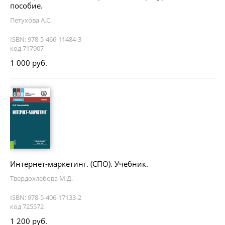
пособие.
Петухова А.С.
ISBN: 978-5-466-11484-3
код 717907
1 000 руб.
Интернет-маркетинг. (СПО). Учебник.
Твердохлебова М.Д.
ISBN: 978-5-406-17133-2
код 725572
1 200 руб.