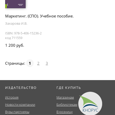
Маркетинг. (СПО). Учебное пособие.
Захарова И.В.
ISBN: 978-5-406-15236-2
код 711559
1 200 руб.
Страницы:
1
2
3
ИЗДАТЕЛЬСТВО
ГДЕ КУПИТЬ
История
Магазинам
Новости компании
Библиотекам
Вузы-партнеры
В розницу