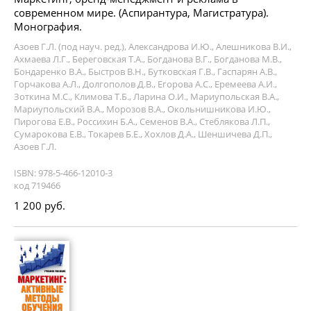
современном мире. (Аспирантура, Магистратура).
Монография.
Азоев Г.Л. (под науч. ред.), Александрова И.Ю., Алешникова В.И.,
Ахмаева Л.Г., Береговская Т.А., Богданова В.Г., Богданова М.В.,
Бондаренко В.А., Быстров В.Н., Бутковская Г.В., Гаспарян А.В.,
Горчакова А.Л., Долгополов Д.В., Егорова А.С., Еремеева А.И.,
Зоткина М.С., Климова Т.Б., Ларина О.И., Мариупольская В.А.,
Мариупольский В.А., Морозов В.А., Окольнишникова И.Ю.,
Пирогова Е.В., Россихин Б.А., Семенов В.А., Стеблякова Л.П.,
Сумарокова Е.В., Токарев Б.Е., Хохлов Д.А., Шеншичева Д.П.,
Азоев Г.Л.
ISBN: 978-5-466-12010-3
код 719466
1 200 руб.