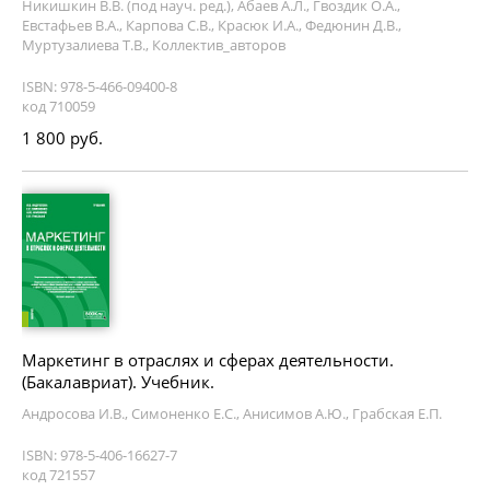
Никишкин В.В. (под науч. ред.), Абаев А.Л., Гвоздик О.А.,
Евстафьев В.А., Карпова С.В., Красюк И.А., Федюнин Д.В.,
Муртузалиева Т.В., Коллектив_авторов
ISBN: 978-5-466-09400-8
код 710059
1 800 руб.
Маркетинг в отраслях и сферах деятельности.
(Бакалавриат). Учебник.
Андросова И.В., Симоненко Е.С., Анисимов А.Ю., Грабская Е.П.
ISBN: 978-5-406-16627-7
код 721557