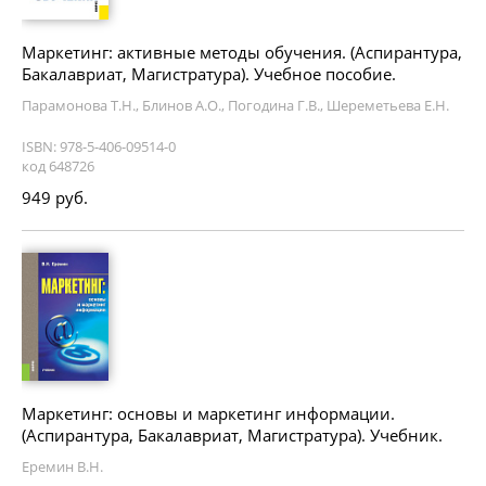
Маркетинг: активные методы обучения. (Аспирантура,
Бакалавриат, Магистратура). Учебное пособие.
Парамонова Т.Н., Блинов А.О., Погодина Г.В., Шереметьева Е.Н.
ISBN: 978-5-406-09514-0
код 648726
949 руб.
Маркетинг: основы и маркетинг информации.
(Аспирантура, Бакалавриат, Магистратура). Учебник.
Еремин В.Н.