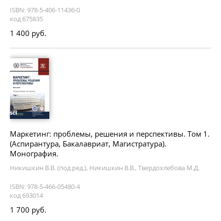
ISBN: 978-5-406-11436-0
код 675835
1 400 руб.
Маркетинг: проблемы, решения и перспективы. Том 1.
(Аспирантура, Бакалавриат, Магистратура).
Монография.
Никишкин В.В. (под ред.), Никишкин В.В., Твердохлебова М.Д.
ISBN: 978-5-466-05480-4
код 693014
1 700 руб.