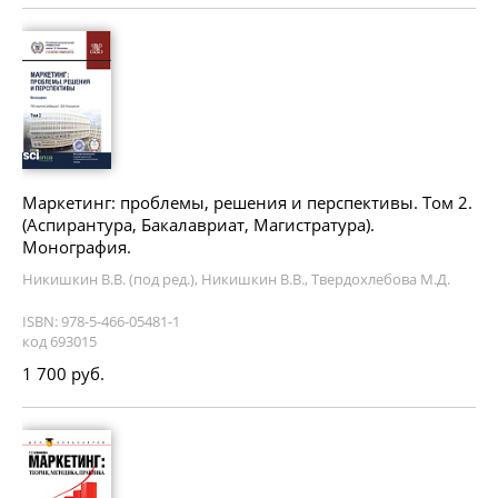
Маркетинг: проблемы, решения и перспективы. Том 2.
(Аспирантура, Бакалавриат, Магистратура).
Монография.
Никишкин В.В. (под ред.), Никишкин В.В., Твердохлебова М.Д.
ISBN: 978-5-466-05481-1
код 693015
1 700 руб.