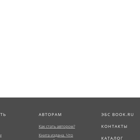
ИТЬ
АВТОРАМ
ЭБС BOOK.RU
Как стать автором?
КОНТАКТЫ
м
Книга издана. Что
КАТАЛОГ