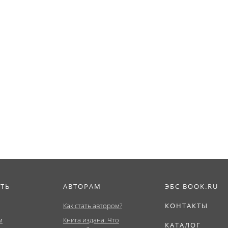
ИТЬ
АВТОРАМ
ЭБС BOOK.RU
Как стать автором?
КОНТАКТЫ
м
Книга издана. Что
КАТАЛОГ