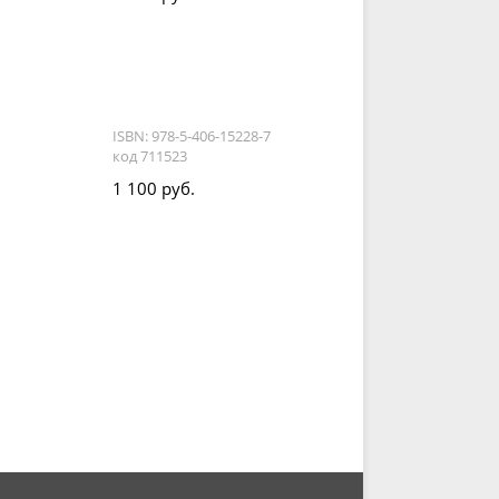
ISBN: 978-5-406-15228-7
код 711523
1 100 руб.