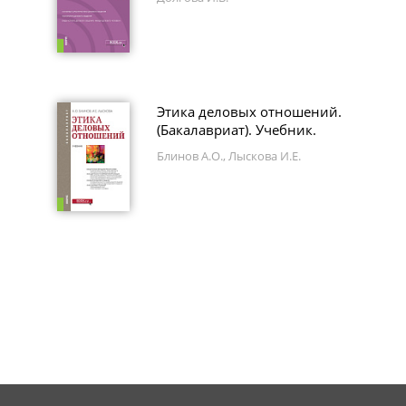
Этика деловых отношений.
(Бакалавриат). Учебник.
Блинов А.О., Лыскова И.Е.