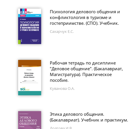
Психология делового общения и
конфликтология в туризме и
гостеприимстве. (СПО). Учебник.
Сахарчук Е.С.
Рабочая тетрадь по дисиплине
"Деловое общение". (Бакалавриат,
Магистратура). Практическое
пособие.
Куванова О.А.
Этика делового общения.
(Бакалавриат). Учебник и практикум.
Долгова И.В.