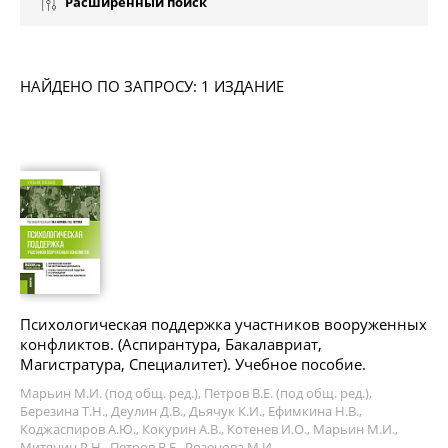
Расширенный поиск
НАЙДЕНО ПО ЗАПРОСУ: 1 ИЗДАНИЕ
Психологическая поддержка участников вооруженных
конфликтов. (Аспирантура, Бакалавриат,
Магистратура, Специалитет). Учебное пособие.
Марьин М.И. (под общ. ред.), Петров В.Е. (под общ. ред.),
Березина Т.Н., Деулин Д.В., Дьячук К.И., Ефимкина Н.В.,
Коджаспиров А.Ю., Кокурин А.В., Котенев И.О., Марьин М.И.,
Митянин Р.Н., Петров В.Е., Розенова М.И.