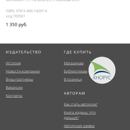
ISBN: 978-5-406-14297-4
код 703561
1 350 руб.
ИЗДАТЕЛЬСТВО
ГДЕ КУПИТЬ
История
Магазинам
Новости компании
Библиотекам
Вузы-партнеры
В розницу
Вакансии
АВТОРАМ
Контакты
Как стать автором?
Книга издана. Что
дальше?
Авторская заявка