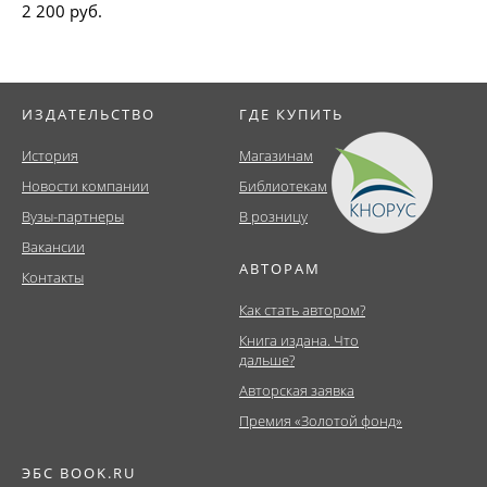
2 200 руб.
ИЗДАТЕЛЬСТВО
ГДЕ КУПИТЬ
История
Магазинам
Новости компании
Библиотекам
Вузы-партнеры
В розницу
Вакансии
АВТОРАМ
Контакты
Как стать автором?
Книга издана. Что
дальше?
Авторская заявка
Премия «Золотой фонд»
ЭБС BOOK.RU