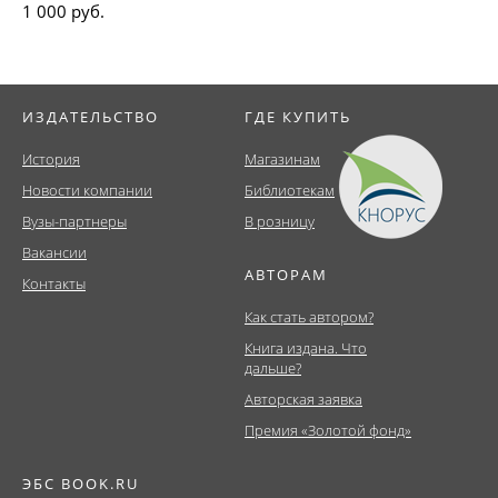
1 000 руб.
ИЗДАТЕЛЬСТВО
ГДЕ КУПИТЬ
История
Магазинам
Новости компании
Библиотекам
Вузы-партнеры
В розницу
Вакансии
АВТОРАМ
Контакты
Как стать автором?
Книга издана. Что
дальше?
Авторская заявка
Премия «Золотой фонд»
ЭБС BOOK.RU