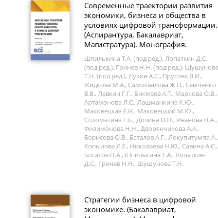
Современные траектории развития
экономики, бизнеса и общества в
условиях цифровой трансформации.
(Аспирантура, Бакалавриат,
Магистратура). Монография.
Шпилькина Т.А. (под ред.), Лопаткин Д.С.
(под ред.), Гринев Н.Н. (под ред.), Шушунов
Т.Н. (под ред.), Лукин А.С., Прусова В.И.,
Жидкова М.А., Самохвалова Ж.П., Семченко
В.В., Левкин Г.Г., Бикмеев А.Т., Маркова О.В.,
Артамонова Л.С., Лашманкина К.Ю.,
Маковецкая Е.Н., Маковецкий М.Ю.,
Соломатина Т.Б., Долина О.Н., Иванова Н.А.,
Филимонова Н.Н., Дворянчикова А.А.,
Борисова О.В., Баталов А.Г., Локупитумпа А.,
Копылова Л.Е., Николаева Н.Ю., Савина А.С.,
Богатов Н.А., Шпилькина Т.А., Лопаткин
Д.С., Гринев Н.Н., Шушунова Т.Н.
Стратегии бизнеса в цифровой
экономике. (Бакалавриат,