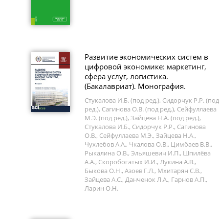
Развитие экономических систем в
цифровой экономике: маркетинг,
сфера услуг, логистика.
(Бакалавриат). Монография.
Стукалова И.Б. (под ред.), Сидорчук Р.Р. (под
ред.), Сагинова О.В. (под ред.), Сейфуллаева
М.Э. (под ред.), Зайцева Н.А. (под ред.),
Стукалова И.Б., Сидорчук Р.Р., Сагинова
О.В., Сейфуллаева М.Э., Зайцева Н.А.,
Чухлебов А.А., Чкалова О.В., Цимбаев В.В.,
Рыкалина О.В., Эльяшевич И.П., Шпилёва
А.А., Скоробогатых И.И., Лукина А.В.,
Быкова О.Н., Азоев Г.Л., Мхитарян С.В.,
Зайцева А.С., Данченок Л.А., Гарнов А.П.,
Ларин О.Н.