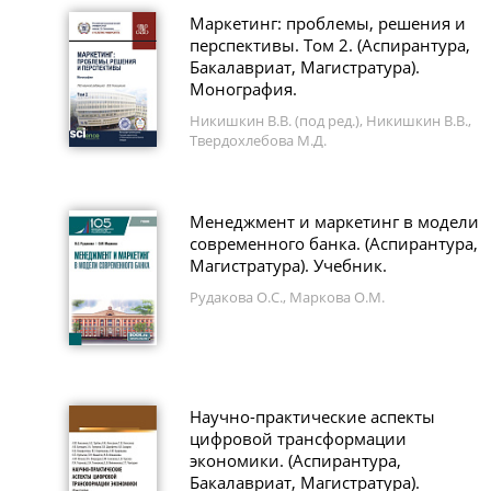
Маркетинг: проблемы, решения и
перспективы. Том 2. (Аспирантура,
Бакалавриат, Магистратура).
Монография.
Никишкин В.В. (под ред.), Никишкин В.В.,
Твердохлебова М.Д.
Менеджмент и маркетинг в модели
современного банка. (Аспирантура,
Магистратура). Учебник.
Рудакова О.С., Маркова О.М.
Научно-практические аспекты
цифровой трансформации
экономики. (Аспирантура,
Бакалавриат, Магистратура).