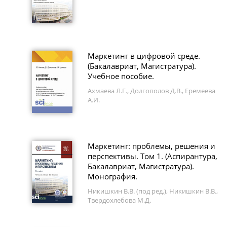
Маркетинг в цифровой среде.
(Бакалавриат, Магистратура).
Учебное пособие.
Ахмаева Л.Г., Долгополов Д.В., Еремеева
А.И.
Маркетинг: проблемы, решения и
перспективы. Том 1. (Аспирантура,
Бакалавриат, Магистратура).
Монография.
Никишкин В.В. (под ред.), Никишкин В.В.,
Твердохлебова М.Д.