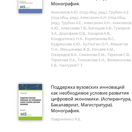
Монография.
Анисимов А.Ю. (под общ. ред.), Трубин А.Е.
(под общ. ред.), Алексахин А.Н. (под общ.
ред.), Трубин А.Е., Алексахин А.Н., Анисимов
А.Ю., Алексеева Т.В., Батищев А.В., Гумеров
Э.А., Дорофеев О.В., Захаров А.В.,
Кондратенко Н.А., Корепанова В.С.,
Кудряшова А.Ю., Култыгин О.П., Машегов
П.Н., Мекшенева Ж.В., Нечаев А.М.,
Ожередов В.А., Семенова Е.М., Терехов С.В.,
Терехова Л.А., Токмакова Е.Н., Филимонова
Е.В., Чантурия Г.Т.
Поддержка вузовских инноваций
как необходимое условие развития
цифровой экономики. (Аспирантура,
Бакалавриат, Магистратура).
Монография.
Лавриненко Я.Б.