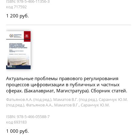
ISBN: 978-5-466-11356-3
код 717592
1 200 руб.
Актуальные проблемы правового регулирования
процессов цифровизации в публичных и частных
сферах. (Бакалавриат, Магистратура). Сборник статей.
Фатьянов А.А. (под ред.), Маматов В.Г. (под ред.), Саранчук Ю.М.
(под ред.), Фатьянов А.А., Маматов В.Г., Саранчук Ю.М.
ISBN: 978-5-466-05588-7
код 693183
1 000 руб.