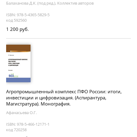
Балаханова Д.К. (под ред.), Коллектив авторов
ISBN: 978-5-4365-5829-5
код 592560
1 200 руб.
Агропромышленный комплекс ПФО России: итоги,
инвестиции и цифровизация. (Аспирантура,
Магистратура). Монография.
Афанасьева О.Г.
ISBN: 978-5-466-12171-1
код 720258