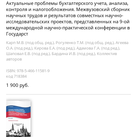
Актуальные проблемы бухгалтерского учета, анализа,
контроля и налогообложения. Межвузовский сборник
научных трудов и результатов совместных научно-
исследовательских проектов, представленных на 9-ой
международной научно-практической конференции в
Государст
Карп М.В. (под общ. ред.), Рогуленко Т.М. (под общ. ред.), Агеева
О.А. (под ред.), Кирова Е.А. (под ред.), Адамова Г.А. (под ред.),
Шаповал Е.В. (под ред.), Бардина И.В. (под ред.), Коллектив
авторов
ISBN: 978-5-466-11581-9
код 718384
1 900 руб.