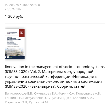
ISBN: 978-5-466-09480-0
код 710182
1 300 руб.
Iinnovation in the management of socio-economic systems
(ICIMSS-2020). Vol. 2. Материалы международной
научно-практической конференции «Инновации в
управлении социально-экономическими системами»
(ICIMSS-2020). (Бакалавриат). Сборник статей.
Великороссов В.В., Окунькова Е.А., Филин С.А., Колесников А.В.,
Генкин Е.В., Ракаускиене О.Г., Бусыгин Д.Ю., Карякин А.М.,
Коречков Ю.В., Кушнир А.М.