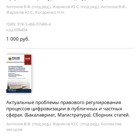
Антонов В.Ф. (под ред.), Жариков Ю.С. (под ред.), Антонов В.Ф.,
Жариков Ю.С., Косаренко Н.Н.
ISBN: 978-5-466-07486-4
код 698404
1 000 руб.
Актуальные проблемы правового регулирования
процессов цифровизации в публичных и частных
сферах. (Бакалавриат, Магистратура). Сборник статей.
Антонов В.Ф. (под ред.), Жариков Ю.С. (под ред.), Коллектив
авторов