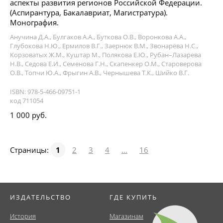
аспекты развития регионов Российской Федерации.
(Аспирантура, Бакалавриат, Магистратура).
Монография.
Анучина Д.А., Булгаков А.А., Буткова О.В., Воронкова А.А.,
Глубокова Н.Ю., Ермилов В.Г., Заернюк В.М., Звонарёва Н.С.,
Корзоватых Ж.М., Куштар М., Полякова Е.Ю., Рубан–Лазарева
Н.В., Седова Е.И., Семенова Г.Н., Скапенкер О.М., Староверова
О.В., Топчи Ю.А., Фрыгин А.В., Чернышева Т.К., Шийко В.Г.
ISBN: 978-5-466-09751-1
код 711054
1 000 руб.
Страницы:
1
2
3
4
...
16
ИЗДАТЕЛЬСТВО
ГДЕ КУПИТЬ
История
Магазинам