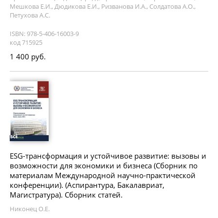
Мешкова Е.И., Дюдикова Е.И., Ризванова И.А., Солдатова А.О.,
Петухова А.С.
ISBN: 978-5-406-16003-9
код 715925
1 400 руб.
ESG-трансформация и устойчивое развитие: вызовы и
возможности для экономики и бизнеса (Сборник по
материалам Международной научно-практической
конференции). (Аспирантура, Бакалавриат,
Магистратура). Сборник статей.
Никонец О.Е.