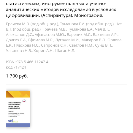
статистических, инструментальных и учетно-
аналитических методов исследования в условиях
цифровизации. (Аспирантура). Монография.
Грачева М.В. (под общ. ред.), Туманова Е.А. (под общ. ред.), Чая
В.Т. (под общ. ред.), Грачева М.В., Туманова Е.А., Чая В.Т.,
Алексанов Д.С., Афанасьев М.Ю., Вареник М.С., Бахтизин А.Р.,
Долгих Е.А., Ефимова М.Р., Лугачев М.И., Макаров В.Л., Орлова
Е.Р., Пласкова Н.С., Сапронов С.Н., Светлов Н.М., Суйц В.П.,
Ульянова Н.В., Хорин А.Н., Шагас Н.Л.
ISBN: 978-5-466-11247-4
код 717424
1 700 руб.