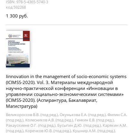
ISBN: 978-5-4365-5740-3
код 592268
1 300 руб.
Iinnovation in the management of socio-economic systems
(ICIMSS-2020). Vol. 3. Материалы международной
научно-практической конференции «Инновации в
управлении социально-экономическими системами»
(ICIMSS-2020). (Аспирантура, Бакалавриат,
Магистратура)
Великороссов В.В. (под ред.), Окунькова Е.А. (под ред.), Филин С.А.
(под ред.), Колесников А.В. (под ред.), Генкин Е.В. (под ред.),
Ракаускиене О.Г. (под ред.), Бусыгин Д.Ю. (под ред.), Карякин А.М.
(под ред.), Коречков Ю.В. (под ред.), Кушнир А.М. (под ред.),