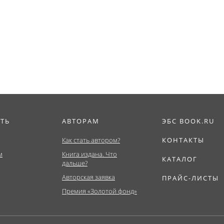
ИТЬ
АВТОРАМ
ЭБС BOOK.RU
Как стать автором?
КОНТАКТЫ
м
Книга издана. Что
КАТАЛОГ
дальше?
Авторская заявка
ПРАЙС-ЛИСТЫ
Премия «Золотой фонд»