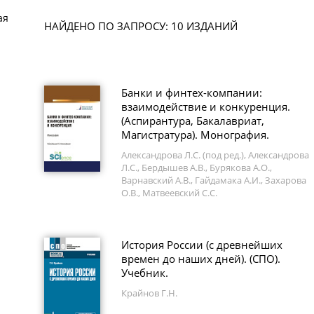
ая
НАЙДЕНО ПО ЗАПРОСУ: 10 ИЗДАНИЙ
Банки и финтех-компании:
взаимодействие и конкуренция.
(Аспирантура, Бакалавриат,
Магистратура). Монография.
Александрова Л.С. (под ред.), Александрова
Л.С., Бердышев А.В., Бурякова А.О.,
Варнавский А.В., Гайдамака А.И., Захарова
О.В., Матвеевский С.С.
История России (с древнейших
времен до наших дней). (СПО).
Учебник.
Крайнов Г.Н.