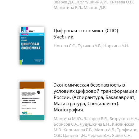
Зверев Д.С., Колгушкин А.И., Князева О.В.,
Малютина Е.Л., Машин Д.В.
Цифровая экономика. (СПО).
Учебник.
Носова С.С., Путилов А.В., Норкина А.Н.
Экономическая безопасность в
условиях цифровой трансформации
России. (Аспирантура, Бакалавриат,
Магистратура, Специалитет).
Монография.
Малкина М.Ю., Захаров В.Я., Безрукова Н.А.,
Борисов С.А., Лудушкина Е.Н., Кислинская
М.В., Корнилова Е.В., Мазин А.Л., Трофимов
О.В., Цапина Т.Н., Чернов В.А., Яшин С.Н.