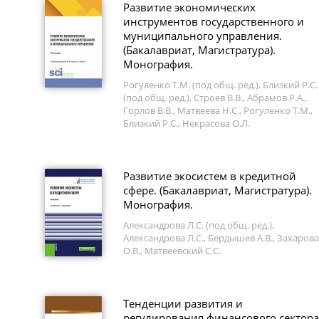
Развитие экономических
инструментов государственного и
муниципального управления.
(Бакалавриат, Магистратура).
Монография.
Рогуленко Т.М. (под общ. ред.), Близкий Р.С.
(под общ. ред.), Строев В.В., Абрамов Р.А.,
Горлов В.В., Матвеева Н.С., Рогуленко Т.М.,
Близкий Р.С., Некрасова О.Л.
Развитие экосистем в кредитной
сфере. (Бакалавриат, Магистратура).
Монография.
Александрова Л.С. (под общ. ред.),
Александрова Л.С., Бердышев А.В., Захарова
О.В., Матвеевский С.С.
Тенденции развития и
регулирования финансового сектора