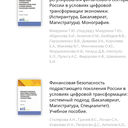
России в условиях цифровой
трансформации экономики.
(Аспирантура, Бакалавриат,
Магистратура). Монография.
Мазурина Т.Ю. (под ред.), Мазурина Т.Ю.,
Абдюкова Э.И., Акимов О.М., Безбедов В.В.,
Герасименко В.В., Диваева Э.А., Королева
Е.А., Макеева В.Г., Минченкова О.Ю.,
Морыженкова Н.В., Нелуш Д.В., Неопуло
К.Л., Пульга А.С., Федорова Н.В., Шаманина
Е.И.
Финансовая безопасность
подрастающего поколения России в
условиях цифровой трансформации:
системный подход. (Бакалавриат,
Магистратура, Специалитет).
Учебное пособие.
Столярова А.Н., Грачев В.С., Лочан С.А.,
Ковалева И.Н., Петросян Д.С., Антипов А.О.,