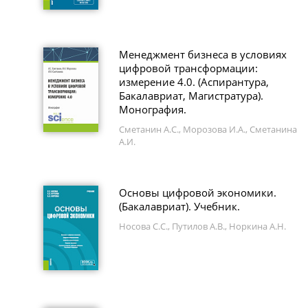
Менеджмент бизнеса в условиях
цифровой трансформации:
измерение 4.0. (Аспирантура,
Бакалавриат, Магистратура).
Монография.
Сметанин А.С., Морозова И.А., Сметанина
А.И.
Основы цифровой экономики.
(Бакалавриат). Учебник.
Носова С.С., Путилов А.В., Норкина А.Н.