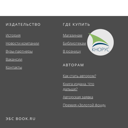
ИЗДАТЕЛЬСТВО
ГДЕ КУПИТЬ
История
Магазинам
Новости компании
Библиотекам
Вузы-партнеры
В розницу
Вакансии
АВТОРАМ
Контакты
Как стать автором?
Книга издана. Что
дальше?
Авторская заявка
Премия «Золотой фонд»
ЭБС BOOK.RU