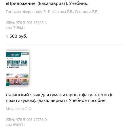
еПриложение. (Бакалавриат). Учебник.
Гонсалес-Фернандес Е., Рыбакова Р.В., Светлова Е.В.
ISBN: 978-5-406-15696-4
код 715441
1 500 руб.
Латинский язык для гуманитарных факультетов (с
практикумом). (Бакалавриат). Учебное пособие.
Микаллеф Л.О.
ISBN: 978-5-406-12736-0
код 690931