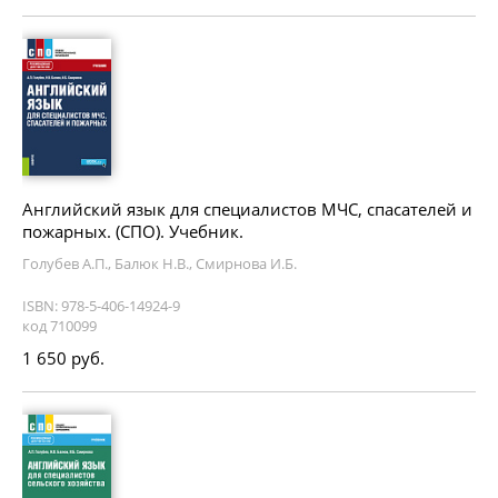
Английский язык для специалистов МЧС, спасателей и
пожарных. (СПО). Учебник.
Голубев А.П., Балюк Н.В., Смирнова И.Б.
ISBN: 978-5-406-14924-9
код 710099
1 650 руб.