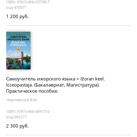
ISBN: 978-5-406-03799-7
код 470971
1 200 руб.
Самоучитель ижорского языка = Ižoran keel.
Icceopastaja. (Бакалавриат, Магистратура).
Практическое пособие.
Чернявский В.М.
ISBN: 978-5-466-06915-0
код 695277
2 300 руб.