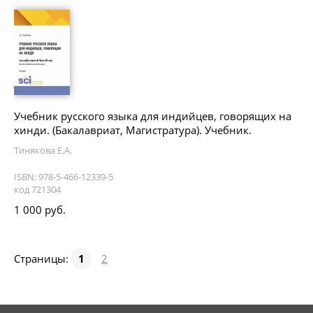
Учебник русского языка для индийцев, говорящих на
хинди. (Бакалавриат, Магистратура). Учебник.
Тинякова Е.А.
ISBN: 978-5-466-12339-5
код 721304
1 000 руб.
Страницы:
1
2