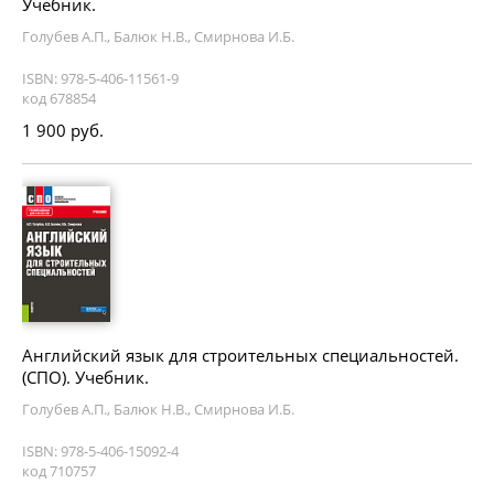
Учебник.
Голубев А.П., Балюк Н.В., Смирнова И.Б.
ISBN: 978-5-406-11561-9
код 678854
1 900 руб.
Английский язык для строительных специальностей.
(СПО). Учебник.
Голубев А.П., Балюк Н.В., Смирнова И.Б.
ISBN: 978-5-406-15092-4
код 710757