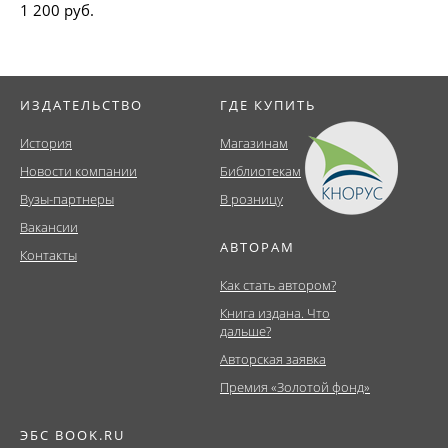
1 200 руб.
ИЗДАТЕЛЬСТВО
ГДЕ КУПИТЬ
История
Магазинам
Новости компании
Библиотекам
Вузы-партнеры
В розницу
Вакансии
АВТОРАМ
Контакты
Как стать автором?
Книга издана. Что
дальше?
Авторская заявка
Премия «Золотой фонд»
ЭБС BOOK.RU