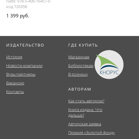
ISBN: 978-5-406-16457-0
код 720358
1 399 руб.
ИЗДАТЕЛЬСТВО
ГДЕ КУПИТЬ
История
Магазинам
Новости компании
Библиотекам
Вузы-партнеры
В розницу
Вакансии
АВТОРАМ
Контакты
Как стать автором?
Книга издана. Что
дальше?
Авторская заявка
Премия «Золотой фонд»