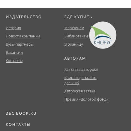
ИЗДАТЕЛЬСТВО
ГДЕ КУПИТЬ
История
Магазинам
Новости компании
Библиотекам
Вузы-партнеры
В розницу
Вакансии
АВТОРАМ
Контакты
Как стать автором?
Книга издана. Что
дальше?
Авторская заявка
Премия «Золотой фонд»
ЭБС BOOK.RU
КОНТАКТЫ