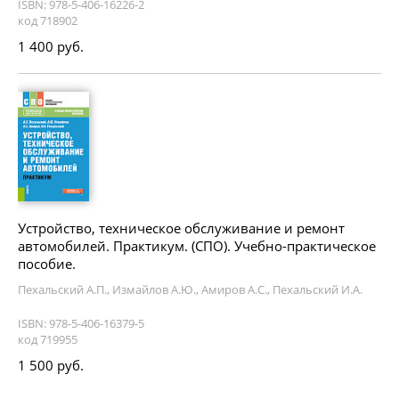
ISBN: 978-5-406-16226-2
код 718902
1 400 руб.
Устройство, техническое обслуживание и ремонт
автомобилей. Практикум. (СПО). Учебно-практическое
пособие.
Пехальский А.П., Измайлов А.Ю., Амиров А.С., Пехальский И.А.
ISBN: 978-5-406-16379-5
код 719955
1 500 руб.