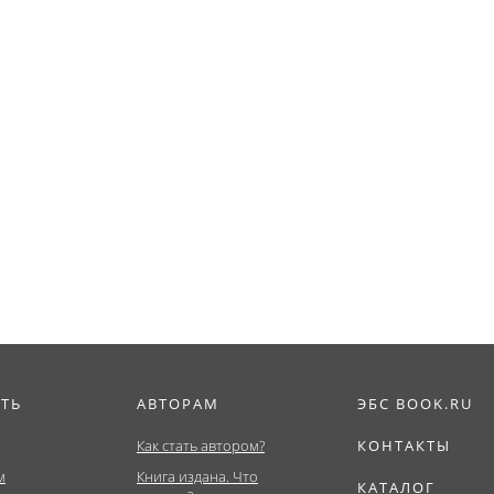
ИТЬ
АВТОРАМ
ЭБС BOOK.RU
Как стать автором?
КОНТАКТЫ
м
Книга издана. Что
КАТАЛОГ