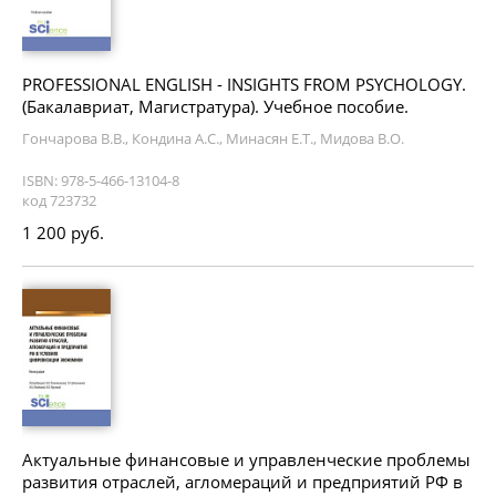
PROFESSIONAL ENGLISH - INSIGHTS FROM PSYCHOLOGY.
(Бакалавриат, Магистратура). Учебное пособие.
Гончарова В.В., Кондина А.С., Минасян Е.Т., Мидова В.О.
ISBN: 978-5-466-13104-8
код 723732
1 200 руб.
Актуальные финансовые и управленческие проблемы
развития отраслей, агломераций и предприятий РФ в