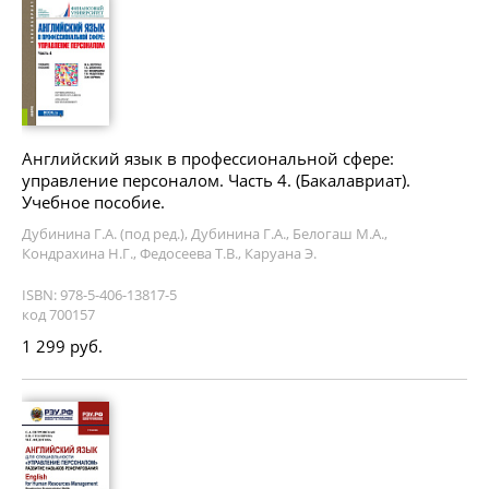
Английский язык в профессиональной сфере:
управление персоналом. Часть 4. (Бакалавриат).
Учебное пособие.
Дубинина Г.А. (под ред.), Дубинина Г.А., Белогаш М.А.,
Кондрахина Н.Г., Федосеева Т.В., Каруана Э.
ISBN: 978-5-406-13817-5
код 700157
1 299 руб.