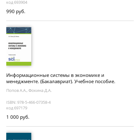
код 693904
990 руб.
Информационные системы в экономике и
менеджменте. (Бакалавриат). Учебное пособие.
Попов А.А., Фокина Д.А.
ISBN: 978-5-466-07358-4
код 697179
1 000 руб.