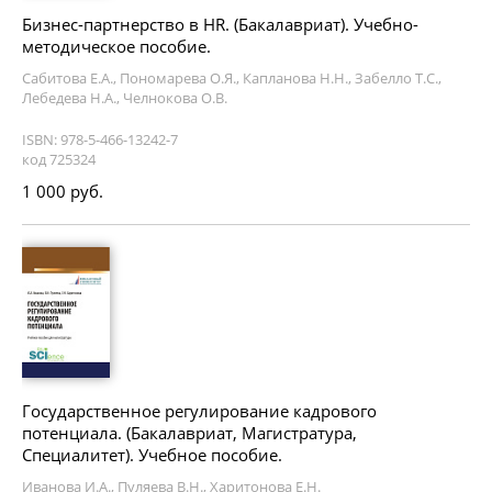
Бизнес-партнерство в HR. (Бакалавриат). Учебно-
методическое пособие.
Сабитова Е.А., Пономарева О.Я., Капланова Н.Н., Забелло Т.С.,
Лебедева Н.А., Челнокова О.В.
ISBN: 978-5-466-13242-7
код 725324
1 000 руб.
Государственное регулирование кадрового
потенциала. (Бакалавриат, Магистратура,
Специалитет). Учебное пособие.
Иванова И.А., Пуляева В.Н., Харитонова Е.Н.