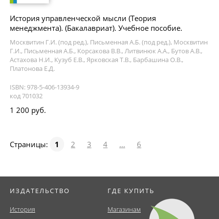
История управленческой мысли (Теория
менеджмента). (Бакалавриат). Учебное пособие.
Москвитин Г.И. (под ред.), Письменная А.Б. (под ред.), Москвитин
Г.И., Письменная А.Б., Корсакова В.В., Литвинюк А.А., Бутов А.В.,
Астахова Н.И., Кузуб Е.В., Ярковская Т.В., Барбашина О.В.,
Платонова Е.Д.
ISBN: 978-5-406-13934-9
код 701032
1 200 руб.
Страницы:
1
2
3
4
...
6
ИЗДАТЕЛЬСТВО
ГДЕ КУПИТЬ
История
Магазинам