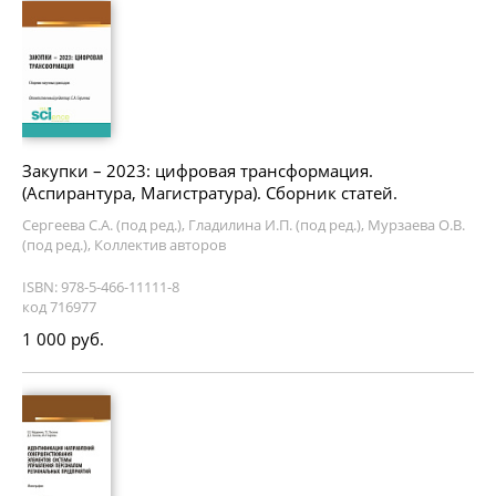
Закупки – 2023: цифровая трансформация.
(Аспирантура, Магистратура). Сборник статей.
Сергеева С.А. (под ред.), Гладилина И.П. (под ред.), Мурзаева О.В.
(под ред.), Коллектив авторов
ISBN: 978-5-466-11111-8
код 716977
1 000 руб.