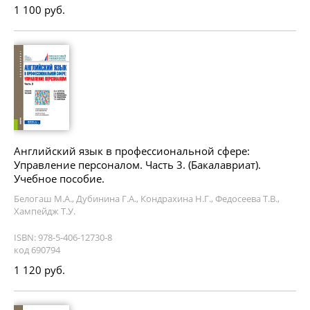
1 100 руб.
Английский язык в профессиональной сфере:
Управление персоналом. Часть 3. (Бакалавриат).
Учебное пособие.
Белогаш М.А., Дубинина Г.А., Кондрахина Н.Г., Федосеева Т.В.,
Хампейдж Т.У.
ISBN: 978-5-406-12730-8
код 690794
1 120 руб.