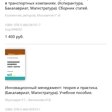
в транспортных компаниях. (Аспирантура,
Бакалавриат, Магистратура). Сборник статей.
Коллектив_авторов, Москвитин Г.И.
ISBN: 978-5-466-06101-7
код 694032
1 400 руб.
Инновационный менеджмент: теория и практика.
(Бакалавриат, Магистратура). Учебное пособие.
Мумладзе Р.Г., Васильева И.В.
ISBN: 978-5-466-05973-1