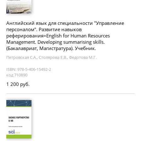
Английский язык для специальности "Управление
персоналом". Развитие навыков
реферирования=English for Human Resources
Management. Developing summarising skills.
(Бакалавриат, Магистратура). Учебник.
Петровская С.А., Столярова Е.В., Федотова М.Г.
ISBN: 978-5-406-15492-2
код 710890
1 200 руб.