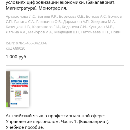
условиях цифровизации экономики. (Бакалавриат,
Магистратура). Монография.
Артамонова Л.С., Бигеев Р.Р., Борисова О.В., Бочков А.С., Бочков
С.П., Ганина С.А., Глинкина О.В., Дарманян А.П., Жидкова М.А.,
Казицкая Н.В., Карташова Е.И., Коданева С.И., Кунцман М.В.,
Лягина А.А., Майоров И.А., Медведев В.П., Наточеева Н.Н., Нови
ISBN: 978-5-466-04230-6
код 689020
1 000 руб.
Английский язык в профессиональной сфере:
Управление персоналом. Часть 1. (Бакалавриат).
Учебное пособие.