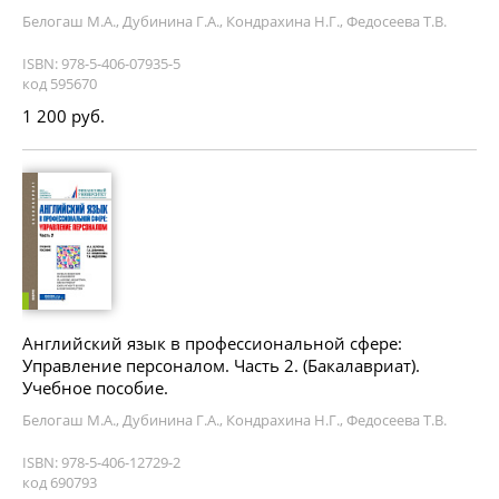
Белогаш М.А., Дубинина Г.А., Кондрахина Н.Г., Федосеева Т.В.
ISBN: 978-5-406-07935-5
код 595670
1 200 руб.
Английский язык в профессиональной сфере:
Управление персоналом. Часть 2. (Бакалавриат).
Учебное пособие.
Белогаш М.А., Дубинина Г.А., Кондрахина Н.Г., Федосеева Т.В.
ISBN: 978-5-406-12729-2
код 690793