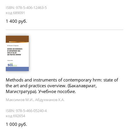
ISBN: 978-5-406-12463-5
код 689091
1 400 руб.
Methods and instruments of contemporary hrm: state of
the art and practices overview. (Бакалавриат,
Магистратура). Учебное пособие.
Максимов М.И., Абдухманов Х.А.
ISBN: 978-5-466-05240-4
код 692654
1 000 руб.