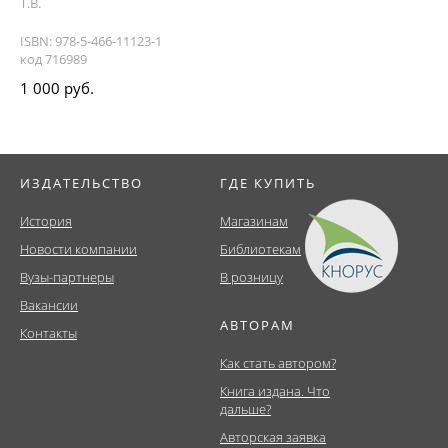
Т.В.
ISBN: 978-5-466-11123-1
код 716989
1 000 руб.
ИЗДАТЕЛЬСТВО
ГДЕ КУПИТЬ
История
Магазинам
Новости компании
Библиотекам
Вузы-партнеры
В розницу
Вакансии
АВТОРАМ
Контакты
Как стать автором?
Книга издана. Что
дальше?
Авторская заявка