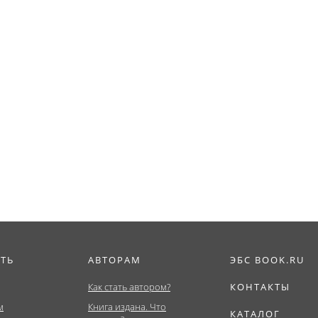
ИТЬ
АВТОРАМ
ЭБС BOOK.RU
Как стать автором?
КОНТАКТЫ
м
Книга издана. Что
КАТАЛОГ