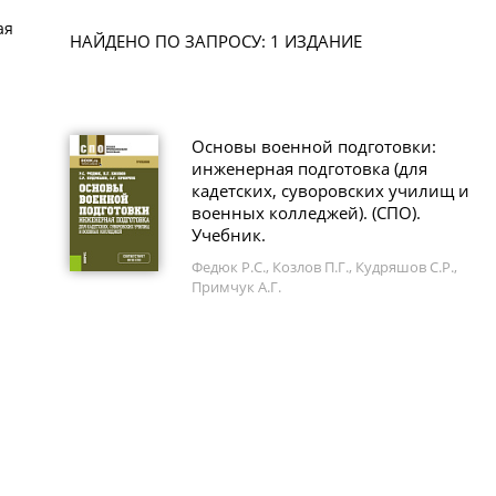
ая
НАЙДЕНО ПО ЗАПРОСУ: 1 ИЗДАНИЕ
Основы военной подготовки:
инженерная подготовка (для
кадетских, суворовских училищ и
военных колледжей). (СПО).
Учебник.
Федюк Р.С., Козлов П.Г., Кудряшов С.Р.,
Примчук А.Г.