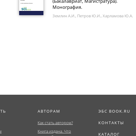
(Бакалавриат, Магистратура).
Монография.
Землин А.И., Петров Ю.И., Харламова Ю.А.
ИТЬ
АВТОРАМ
ЭБС BOOK.RU
Как стать автором?
КОНТАКТЫ
м
Книга издана. Что
КАТАЛОГ