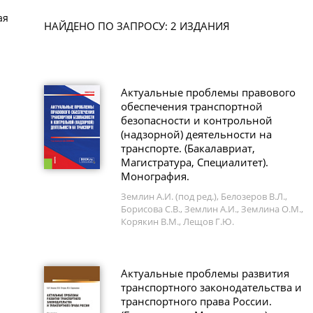
ая
НАЙДЕНО ПО ЗАПРОСУ: 2 ИЗДАНИЯ
Актуальные проблемы правового
обеспечения транспортной
безопасности и контрольной
(надзорной) деятельности на
транспорте. (Бакалавриат,
Магистратура, Специалитет).
Монография.
Землин А.И. (под ред.), Белозеров В.Л.,
Борисова С.В., Землин А.И., Землина О.М.,
Корякин В.М., Лещов Г.Ю.
Актуальные проблемы развития
транспортного законодательства и
транспортного права России.